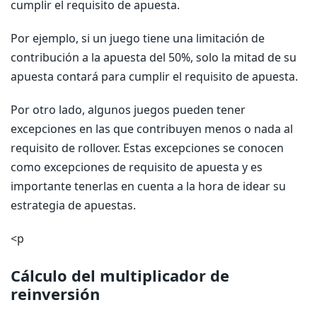
cumplir el requisito de apuesta.
Por ejemplo, si un juego tiene una limitación de
contribución a la apuesta del 50%, solo la mitad de su
apuesta contará para cumplir el requisito de apuesta.
Por otro lado, algunos juegos pueden tener
excepciones en las que contribuyen menos o nada al
requisito de rollover. Estas excepciones se conocen
como excepciones de requisito de apuesta y es
importante tenerlas en cuenta a la hora de idear su
estrategia de apuestas.
<p
Cálculo del multiplicador de
reinversión