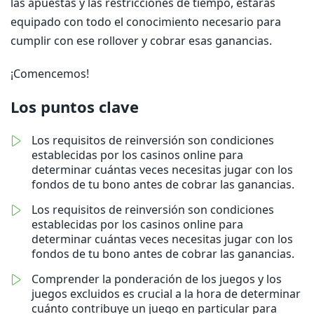
las apuestas y las restricciones de tiempo, estarás
equipado con todo el conocimiento necesario para
cumplir con ese rollover y cobrar esas ganancias.
¡Comencemos!
Los puntos clave
Los requisitos de reinversión son condiciones
establecidas por los casinos online para
determinar cuántas veces necesitas jugar con los
fondos de tu bono antes de cobrar las ganancias.
Los requisitos de reinversión son condiciones
establecidas por los casinos online para
determinar cuántas veces necesitas jugar con los
fondos de tu bono antes de cobrar las ganancias.
Comprender la ponderación de los juegos y los
juegos excluidos es crucial a la hora de determinar
cuánto contribuye un juego en particular para