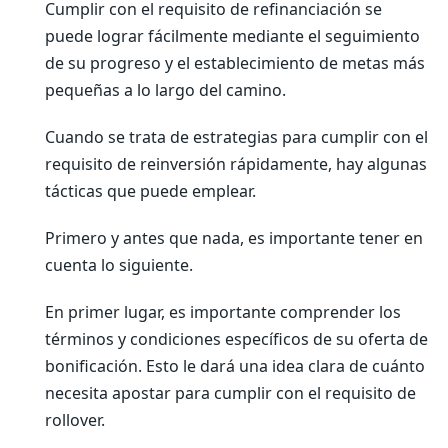
Cumplir con el requisito de refinanciación se
puede lograr fácilmente mediante el seguimiento
de su progreso y el establecimiento de metas más
pequeñas a lo largo del camino.
Cuando se trata de estrategias para cumplir con el
requisito de reinversión rápidamente, hay algunas
tácticas que puede emplear.
Primero y antes que nada, es importante tener en
cuenta lo siguiente.
En primer lugar, es importante comprender los
términos y condiciones específicos de su oferta de
bonificación. Esto le dará una idea clara de cuánto
necesita apostar para cumplir con el requisito de
rollover.