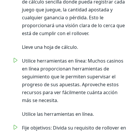
de cálculo sencilla donde pueda registrar cada
juego que juegue, la cantidad apostada y
cualquier ganancia o pérdida. Esto le
proporcionará una visión clara de lo cerca que
está de cumplir con el rollover.
Lleve una hoja de cálculo.
Utilice herramientas en línea: Muchos casinos
en línea proporcionan herramientas de
seguimiento que le permiten supervisar el
progreso de sus apuestas. Aproveche estos
recursos para ver fácilmente cuánta acción
más se necesita.
Utilice las herramientas en línea.
Fije objetivos: Divida su requisito de rollover en