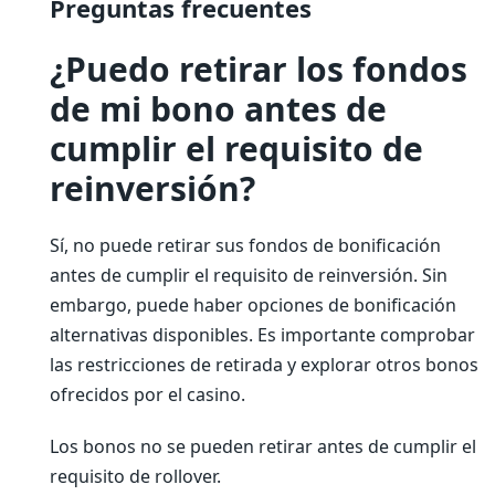
Preguntas frecuentes
¿Puedo retirar los fondos
de mi bono antes de
cumplir el requisito de
reinversión?
Sí, no puede retirar sus fondos de bonificación
antes de cumplir el requisito de reinversión. Sin
embargo, puede haber opciones de bonificación
alternativas disponibles. Es importante comprobar
las restricciones de retirada y explorar otros bonos
ofrecidos por el casino.
Los bonos no se pueden retirar antes de cumplir el
requisito de rollover.