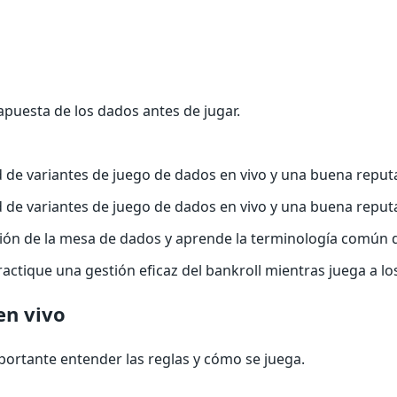
 apuesta de los dados antes de jugar.
d de variantes de juego de dados en vivo y una buena reput
d de variantes de juego de dados en vivo y una buena reput
ción de la mesa de dados y aprende la terminología común 
ractique una gestión eficaz del bankroll mientras juega a lo
en vivo
mportante entender las reglas y cómo se juega.