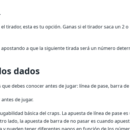
.
el tirador, esta es tu opción. Ganas si el tirador saca un 2 o
apostando a que la siguiente tirada será un número determin
los dados
 que debes conocer antes de jugar: línea de pase, barra d
antes de jugar.
ugabilidad básica del craps. La apuesta de línea de pase e
otro lado, la apuesta de barra de no pasar es cuando apuest
da y pueden tener diferentes pagos en función de los núme