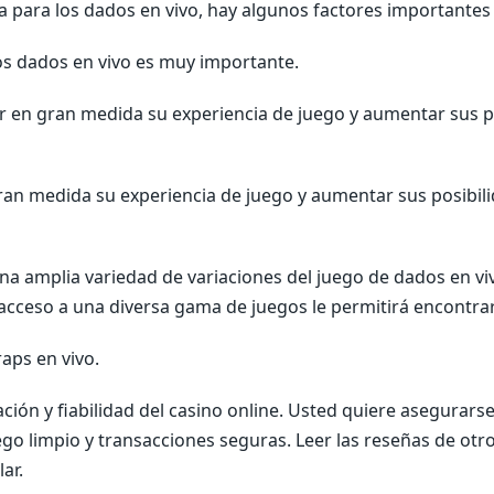
ea para los dados en vivo, hay algunos factores importantes
los dados en vivo es muy importante.
r en gran medida su experiencia de juego y aumentar sus p
ran medida su experiencia de juego y aumentar sus posibili
a amplia variedad de variaciones del juego de dados en viv
 acceso a una diversa gama de juegos le permitirá encontra
raps en vivo.
tación y fiabilidad del casino online. Usted quiere asegurar
ego limpio y transacciones seguras. Leer las reseñas de ot
ar.