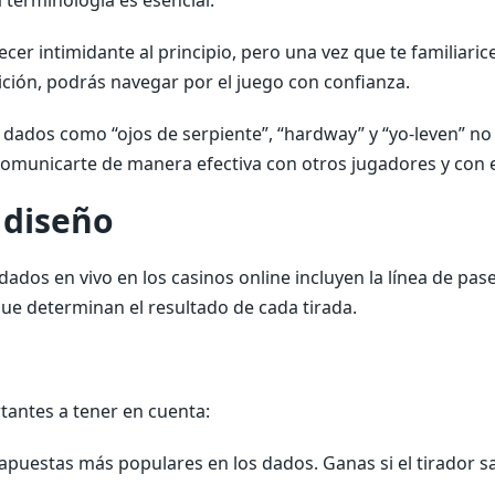
 terminología es esencial.
r intimidante al principio, pero una vez que te familiarices
ición, podrás navegar por el juego con confianza.
dados como “ojos de serpiente”, “hardway” y “yo-leven” no
omunicarte de manera efectiva con otros jugadores y con el
l diseño
s dados en vivo en los casinos online incluyen la línea de pa
que determinan el resultado de cada tirada.
tantes a tener en cuenta:
 apuestas más populares en los dados. Ganas si el tirador sa