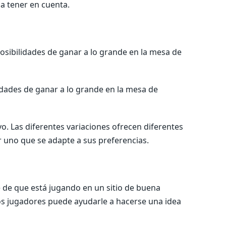
 a tener en cuenta.
osibilidades de ganar a lo grande en la mesa de
dades de ganar a lo grande en la mesa de
o. Las diferentes variaciones ofrecen diferentes
r uno que se adapte a sus preferencias.
se de que está jugando en un sitio de buena
ros jugadores puede ayudarle a hacerse una idea