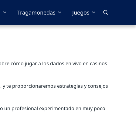
o
Tragamonedas
Juegos
sobre cómo jugar a los dados en vivo en casinos
ne, y te proporcionaremos estrategias y consejos
omo un profesional experimentado en muy poco