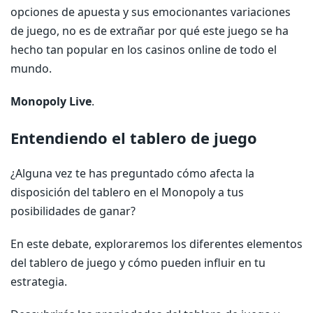
opciones de apuesta y sus emocionantes variaciones
de juego, no es de extrañar por qué este juego se ha
hecho tan popular en los casinos online de todo el
mundo.
Monopoly Live
.
Entendiendo el tablero de juego
¿Alguna vez te has preguntado cómo afecta la
disposición del tablero en el Monopoly a tus
posibilidades de ganar?
En este debate, exploraremos los diferentes elementos
del tablero de juego y cómo pueden influir en tu
estrategia.