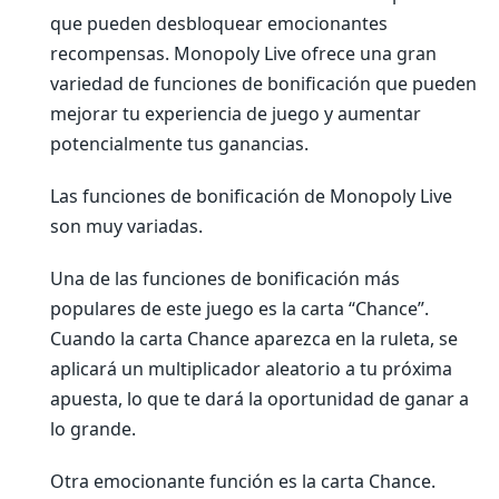
que pueden desbloquear emocionantes
recompensas. Monopoly Live ofrece una gran
variedad de funciones de bonificación que pueden
mejorar tu experiencia de juego y aumentar
potencialmente tus ganancias.
Las funciones de bonificación de Monopoly Live
son muy variadas.
Una de las funciones de bonificación más
populares de este juego es la carta “Chance”.
Cuando la carta Chance aparezca en la ruleta, se
aplicará un multiplicador aleatorio a tu próxima
apuesta, lo que te dará la oportunidad de ganar a
lo grande.
Otra emocionante función es la carta Chance.