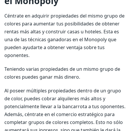
el Monopoly
Céntrate en adquirir propiedades del mismo grupo de
colores para aumentar tus posibilidades de obtener
rentas más altas y construir casas u hoteles. Esta es
una de las técnicas ganadoras en el Monopoly que
pueden ayudarte a obtener ventaja sobre tus
oponentes.
Teniendo varias propiedades de un mismo grupo de
colores puedes ganar más dinero.
Al poseer múltiples propiedades dentro de un grupo
de color, puedes cobrar alquileres más altos y
potencialmente llevar a la bancarrota a tus oponentes.
Además, céntrate en el comercio estratégico para
completar grupos de colores completos. Esto no sólo
aumentará sus ingresos, sino que también le dará la