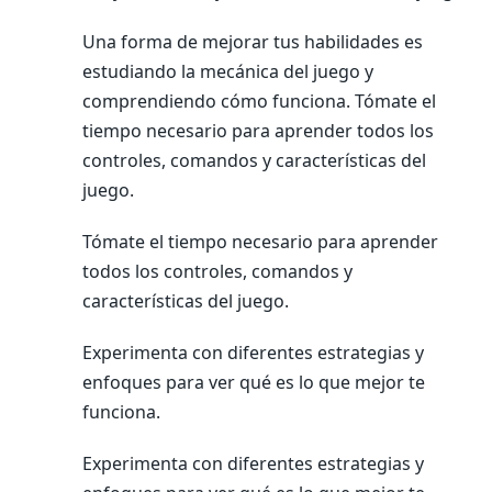
Una forma de mejorar tus habilidades es
estudiando la mecánica del juego y
comprendiendo cómo funciona. Tómate el
tiempo necesario para aprender todos los
controles, comandos y características del
juego.
Tómate el tiempo necesario para aprender
todos los controles, comandos y
características del juego.
Experimenta con diferentes estrategias y
enfoques para ver qué es lo que mejor te
funciona.
Experimenta con diferentes estrategias y