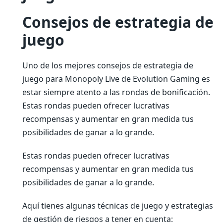
Consejos de estrategia de
juego
Uno de los mejores consejos de estrategia de
juego para Monopoly Live de Evolution Gaming es
estar siempre atento a las rondas de bonificación.
Estas rondas pueden ofrecer lucrativas
recompensas y aumentar en gran medida tus
posibilidades de ganar a lo grande.
Estas rondas pueden ofrecer lucrativas
recompensas y aumentar en gran medida tus
posibilidades de ganar a lo grande.
Aquí tienes algunas técnicas de juego y estrategias
de gestión de riesgos a tener en cuenta: