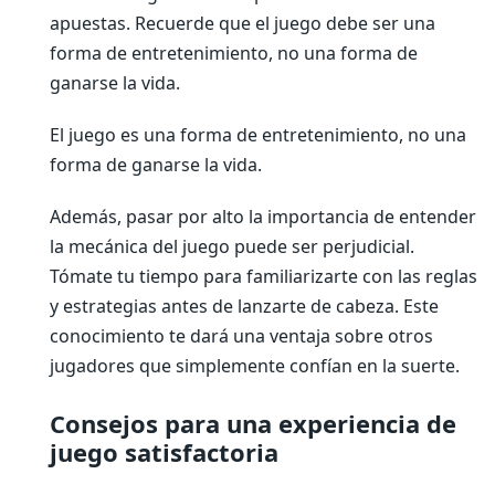
apuestas. Recuerde que el juego debe ser una
forma de entretenimiento, no una forma de
ganarse la vida.
El juego es una forma de entretenimiento, no una
forma de ganarse la vida.
Además, pasar por alto la importancia de entender
la mecánica del juego puede ser perjudicial.
Tómate tu tiempo para familiarizarte con las reglas
y estrategias antes de lanzarte de cabeza. Este
conocimiento te dará una ventaja sobre otros
jugadores que simplemente confían en la suerte.
Consejos para una experiencia de
juego satisfactoria