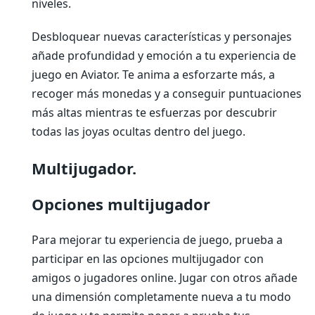
niveles.
Desbloquear nuevas características y personajes
añade profundidad y emoción a tu experiencia de
juego en Aviator. Te anima a esforzarte más, a
recoger más monedas y a conseguir puntuaciones
más altas mientras te esfuerzas por descubrir
todas las joyas ocultas dentro del juego.
Multijugador.
Opciones multijugador
Para mejorar tu experiencia de juego, prueba a
participar en las opciones multijugador con
amigos o jugadores online. Jugar con otros añade
una dimensión completamente nueva a tu modo