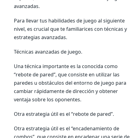
avanzadas.
Para llevar tus habilidades de juego al siguiente
nivel, es crucial que te familiarices con técnicas y
estrategias avanzadas.
Técnicas avanzadas de juego.
Una técnica importante es la conocida como
“rebote de pared”, que consiste en utilizar las
paredes u obstáculos del entorno de juego para
cambiar rápidamente de dirección y obtener
ventaja sobre los oponentes.
Otra estrategia útil es el “rebote de pared”.
Otra estrategia útil es el “encadenamiento de
combos”, que consiste en encadenar una serie de