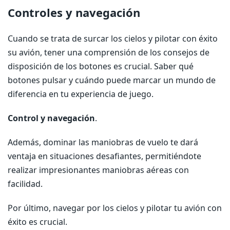
Controles y navegación
Cuando se trata de surcar los cielos y pilotar con éxito
su avión, tener una comprensión de los consejos de
disposición de los botones es crucial. Saber qué
botones pulsar y cuándo puede marcar un mundo de
diferencia en tu experiencia de juego.
Control y navegación
.
Además, dominar las maniobras de vuelo te dará
ventaja en situaciones desafiantes, permitiéndote
realizar impresionantes maniobras aéreas con
facilidad.
Por último, navegar por los cielos y pilotar tu avión con
éxito es crucial.