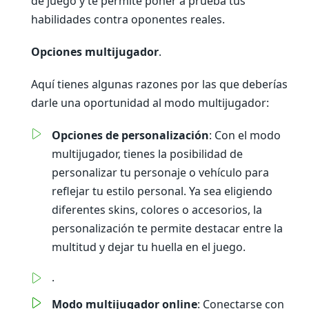
de juego y te permite poner a prueba tus
habilidades contra oponentes reales.
Opciones multijugador
.
Aquí tienes algunas razones por las que deberías
darle una oportunidad al modo multijugador:
Opciones de personalización
: Con el modo
multijugador, tienes la posibilidad de
personalizar tu personaje o vehículo para
reflejar tu estilo personal. Ya sea eligiendo
diferentes skins, colores o accesorios, la
personalización te permite destacar entre la
multitud y dejar tu huella en el juego.
.
Modo multijugador online
: Conectarse con