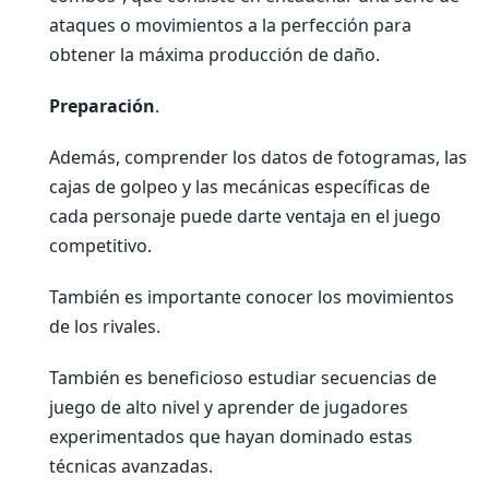
ataques o movimientos a la perfección para
obtener la máxima producción de daño.
Preparación
.
Además, comprender los datos de fotogramas, las
cajas de golpeo y las mecánicas específicas de
cada personaje puede darte ventaja en el juego
competitivo.
También es importante conocer los movimientos
de los rivales.
También es beneficioso estudiar secuencias de
juego de alto nivel y aprender de jugadores
experimentados que hayan dominado estas
técnicas avanzadas.