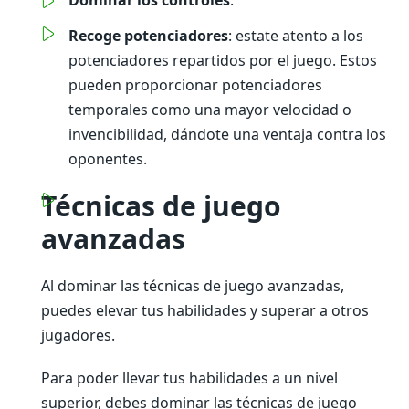
Dominar los controles
.
Recoge potenciadores
: estate atento a los
potenciadores repartidos por el juego. Estos
pueden proporcionar potenciadores
temporales como una mayor velocidad o
invencibilidad, dándote una ventaja contra los
oponentes.
Técnicas de juego
avanzadas
Al dominar las técnicas de juego avanzadas,
puedes elevar tus habilidades y superar a otros
jugadores.
Para poder llevar tus habilidades a un nivel
superior, debes dominar las técnicas de juego