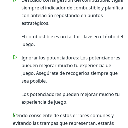
Descuido con la gestión del combustible: Vigila
siempre el indicador de combustible y planifica
con antelación repostando en puntos
estratégicos.
El combustible es un factor clave en el éxito del
juego.
Ignorar los potenciadores: Los potenciadores
pueden mejorar mucho tu experiencia de
juego. Asegúrate de recogerlos siempre que
sea posible.
Los potenciadores pueden mejorar mucho tu
experiencia de juego.
Siendo consciente de estos errores comunes y
evitando las trampas que representan, estarás