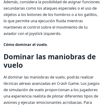
Además, considera la posibilidad de asignar funciones
secundarias como los ataques especiales o el uso de
objetos a los botones de los hombros o a los gatillos,
lo que permite una ejecución fluida mientras
mantienes el control sobre el movimiento de tu
aviador con el joystick izquierdo.
Cómo dominar el vuelo
.
Dominar las maniobras de
vuelo
Al dominar las maniobras de vuelo, podrás realizar
técnicas aéreas avanzadas en Crash Game. Los juegos
de simulación de vuelo proporcionan a los jugadores
una experiencia realista de pilotar diferentes tipos de
aviones y ejecutar emocionantes acrobacias. Para