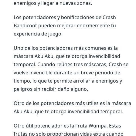
enemigos y llegar a nuevas zonas.
Los potenciadores y bonificaciones de Crash
Bandicoot pueden mejorar enormemente tu
experiencia de juego.
Uno de los potenciadores más comunes es la
máscara Aku Aku, que te otorga invencibilidad
temporal. Cuando reúnes tres máscaras, Crash se
vuelve invencible durante un breve periodo de
tiempo, lo que te permite arrollar a enemigos y
peligros sin recibir daño alguno.
Otro de los potenciadores más útiles es la máscara
Aku Aku, que te otorga invencibilidad temporal.
Otro útil potenciador es la Fruta Wumpa. Estas
frutas no solo proporcionan vidas extra cuando