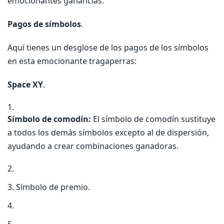
emocionantes ganancias.
Pagos de símbolos
.
Aquí tienes un desglose de los pagos de los símbolos
en esta emocionante tragaperras:
Space XY
.
Símbolo de comodín:
El símbolo de comodín sustituye
a todos los demás símbolos excepto al de dispersión,
ayudando a crear combinaciones ganadoras.
Símbolo de premio.