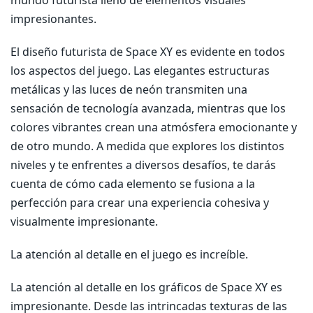
mundo futurista lleno de elementos visuales
impresionantes.
El diseño futurista de Space XY es evidente en todos
los aspectos del juego. Las elegantes estructuras
metálicas y las luces de neón transmiten una
sensación de tecnología avanzada, mientras que los
colores vibrantes crean una atmósfera emocionante y
de otro mundo. A medida que explores los distintos
niveles y te enfrentes a diversos desafíos, te darás
cuenta de cómo cada elemento se fusiona a la
perfección para crear una experiencia cohesiva y
visualmente impresionante.
La atención al detalle en el juego es increíble.
La atención al detalle en los gráficos de Space XY es
impresionante. Desde las intrincadas texturas de las