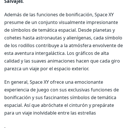
Salvajes
.
Además de las funciones de bonificación, Space XY
presume de un conjunto visualmente impresionante
de símbolos de temática espacial. Desde planetas y
cohetes hasta astronautas y alienígenas, cada símbolo
de los rodillos contribuye a la atmósfera envolvente de
esta aventura intergaláctica. Los gráficos de alta
calidad y las suaves animaciones hacen que cada giro
parezca un viaje por el espacio exterior.
En general, Space XY ofrece una emocionante
experiencia de juego con sus exclusivas funciones de
bonificación y sus fascinantes símbolos de temática
espacial. Así que abróchate el cinturón y prepárate
para un viaje inolvidable entre las estrellas
.