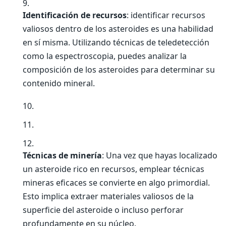
Identificación de recursos
: identificar recursos
valiosos dentro de los asteroides es una habilidad
en sí misma. Utilizando técnicas de teledetección
como la espectroscopia, puedes analizar la
composición de los asteroides para determinar su
contenido mineral.
Técnicas de minería
: Una vez que hayas localizado
un asteroide rico en recursos, emplear técnicas
mineras eficaces se convierte en algo primordial.
Esto implica extraer materiales valiosos de la
superficie del asteroide o incluso perforar
profundamente en su núcleo.