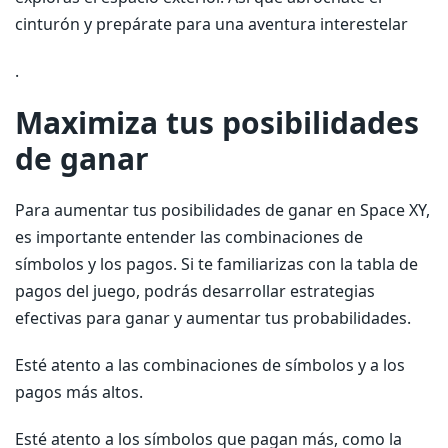
cinturón y prepárate para una aventura interestelar
.
Maximiza tus posibilidades
de ganar
Para aumentar tus posibilidades de ganar en Space XY,
es importante entender las combinaciones de
símbolos y los pagos. Si te familiarizas con la tabla de
pagos del juego, podrás desarrollar estrategias
efectivas para ganar y aumentar tus probabilidades.
Esté atento a las combinaciones de símbolos y a los
pagos más altos.
Esté atento a los símbolos que pagan más, como la