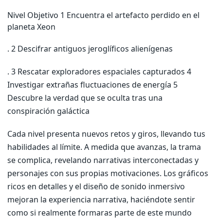
Nivel Objetivo 1 Encuentra el artefacto perdido en el
planeta Xeon
. 2 Descifrar antiguos jeroglíficos alienígenas
. 3 Rescatar exploradores espaciales capturados 4
Investigar extrañas fluctuaciones de energía 5
Descubre la verdad que se oculta tras una
conspiración galáctica
Cada nivel presenta nuevos retos y giros, llevando tus
habilidades al límite. A medida que avanzas, la trama
se complica, revelando narrativas interconectadas y
personajes con sus propias motivaciones. Los gráficos
ricos en detalles y el diseño de sonido inmersivo
mejoran la experiencia narrativa, haciéndote sentir
como si realmente formaras parte de este mundo