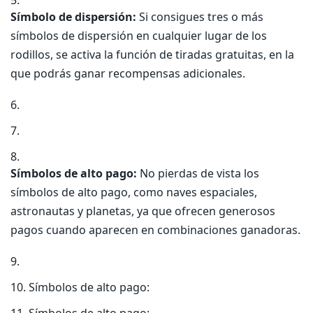
Símbolo de dispersión:
Si consigues tres o más
símbolos de dispersión en cualquier lugar de los
rodillos, se activa la función de tiradas gratuitas, en la
que podrás ganar recompensas adicionales.
Símbolos de alto pago:
No pierdas de vista los
símbolos de alto pago, como naves espaciales,
astronautas y planetas, ya que ofrecen generosos
pagos cuando aparecen en combinaciones ganadoras.
Símbolos de alto pago: