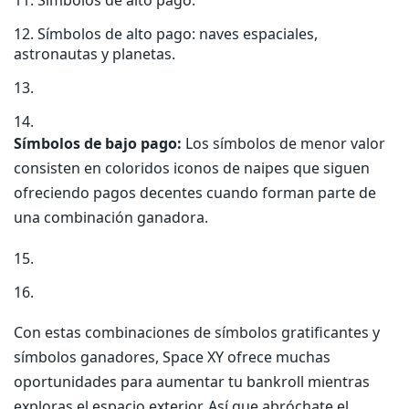
Símbolos de alto pago:
Símbolos de alto pago: naves espaciales,
astronautas y planetas.
Símbolos de bajo pago:
Los símbolos de menor valor
consisten en coloridos iconos de naipes que siguen
ofreciendo pagos decentes cuando forman parte de
una combinación ganadora.
Con estas combinaciones de símbolos gratificantes y
símbolos ganadores, Space XY ofrece muchas
oportunidades para aumentar tu bankroll mientras
exploras el espacio exterior. Así que abróchate el