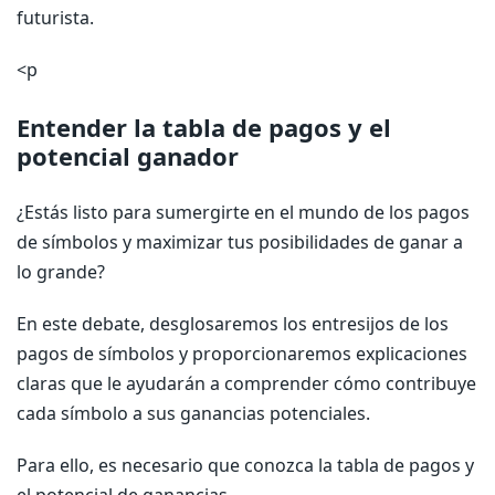
futurista.
<p
Entender la tabla de pagos y el
potencial ganador
¿Estás listo para sumergirte en el mundo de los pagos
de símbolos y maximizar tus posibilidades de ganar a
lo grande?
En este debate, desglosaremos los entresijos de los
pagos de símbolos y proporcionaremos explicaciones
claras que le ayudarán a comprender cómo contribuye
cada símbolo a sus ganancias potenciales.
Para ello, es necesario que conozca la tabla de pagos y