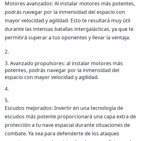
Motores avanzados: Al instalar motores más potentes,
podrás navegar por la inmensidad del espacio con
mayor velocidad y agilidad. Esto te resultará muy útil
durante las intensas batallas intergalácticas, ya que te
permitirá superar a tus oponentes y llevar la ventaja.
Avanzado propulsores: al instalar motores más
potentes, podrás navegar por la inmensidad del
espacio con mayor velocidad y agilidad.
Escudos mejorados: Invertir en una tecnología de
escudos más potente proporcionará una capa extra de
protección a tu nave espacial durante situaciones de
combate. Ya sea para defenderte de los ataques