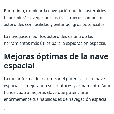
Por último, dominar la navegación por los asteroides
te permitirá navegar por los traicioneros campos de
asteroides con facilidad y evitar peligros potenciales.
La navegación por los asteroides es una de las
herramientas más útiles para la exploración espacial.
Mejoras óptimas de la nave
espacial
La mejor forma de maximizar el potencial de tu nave
espacial es mejorando sus motores y armamento. Aquí
tienes cuatro mejoras clave que potenciarán
enormemente tus habilidades de navegación espacial: