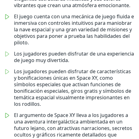
vibrantes que crean una atmósfera emocionante.
El juego cuenta con una mecánica de juego fluida e
inmersiva con controles intuitivos para maniobrar
la nave espacial y una gran variedad de misiones y
objetivos para poner a prueba las habilidades del
piloto.
Los jugadores pueden disfrutar de una experiencia
de juego muy divertida.
Los jugadores pueden disfrutar de características
y bonificaciones únicas en Space XY, como
símbolos especiales que activan funciones de
bonificación especiales, giros gratis y símbolos de
temática espacial visualmente impresionantes en
los rodillos.
El argumento de Space XY lleva a los jugadores a
una aventura intergaláctica ambientada en un
futuro lejano, con atractivas narraciones, secretos
ocultos y gráficos ricamente detallados que