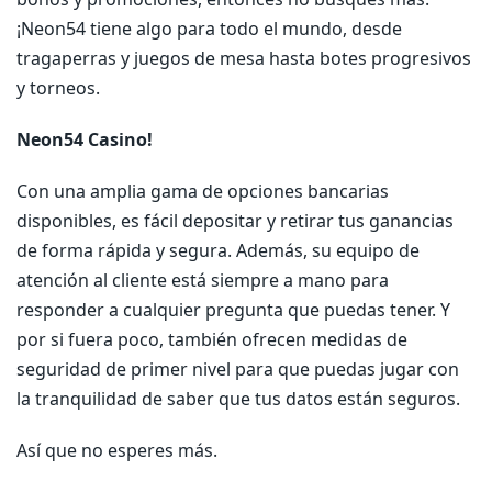
¡Neon54 tiene algo para todo el mundo, desde
tragaperras y juegos de mesa hasta botes progresivos
y torneos.
Neon54 Casino!
Con una amplia gama de opciones bancarias
disponibles, es fácil depositar y retirar tus ganancias
de forma rápida y segura. Además, su equipo de
atención al cliente está siempre a mano para
responder a cualquier pregunta que puedas tener. Y
por si fuera poco, también ofrecen medidas de
seguridad de primer nivel para que puedas jugar con
la tranquilidad de saber que tus datos están seguros.
Así que no esperes más.