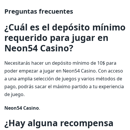
Preguntas frecuentes
¿Cuál es el depósito mínimo
requerido para jugar en
Neon54 Casino?
Necesitarás hacer un depósito mínimo de 10$ para
poder empezar a jugar en Neon54 Casino. Con acceso
a una amplia selección de juegos y varios métodos de
pago, podrás sacar el máximo partido a tu experiencia
de juego.
Neon54 Casino
.
¿Hay alguna recompensa