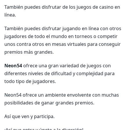
También puedes disfrutar de los juegos de casino en
línea.
También puedes disfrutar jugando en línea con otros
jugadores de todo el mundo en torneos o competir
unos contra otros en mesas virtuales para conseguir
premios más grandes.
Neon54
ofrece una gran variedad de juegos con
diferentes niveles de dificultad y complejidad para
todo tipo de jugadores.
Neon54 ofrece un ambiente envolvente con muchas
posibilidades de ganar grandes premios.
Así que ven y participa.
¡Así que entra y únete a la diversión!