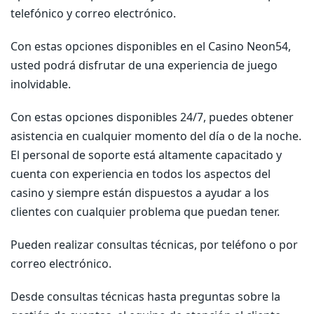
telefónico y correo electrónico.
Con estas opciones disponibles en el Casino Neon54,
usted podrá disfrutar de una experiencia de juego
inolvidable.
Con estas opciones disponibles 24/7, puedes obtener
asistencia en cualquier momento del día o de la noche.
El personal de soporte está altamente capacitado y
cuenta con experiencia en todos los aspectos del
casino y siempre están dispuestos a ayudar a los
clientes con cualquier problema que puedan tener.
Pueden realizar consultas técnicas, por teléfono o por
correo electrónico.
Desde consultas técnicas hasta preguntas sobre la