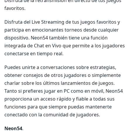
Disfruta de la retransmisión en directo de tus juegos
favoritos.
Disfruta del Live Streaming de tus juegos favoritos y
participa en emocionantes torneos desde cualquier
dispositivo. Neon54 también tiene una función
integrada de Chat en Vivo que permite a los jugadores
conectarse en tiempo real.
Puedes unirte a conversaciones sobre estrategias,
obtener consejos de otros jugadores o simplemente
charlar sobre los últimos lanzamientos de juegos.
Tanto si prefieres jugar en PC como en móvil, Neon54
proporciona un acceso rápido y fiable a todas sus
funciones para que siempre puedas mantenerte
conectado con la comunidad de jugadores.
Neon54
.