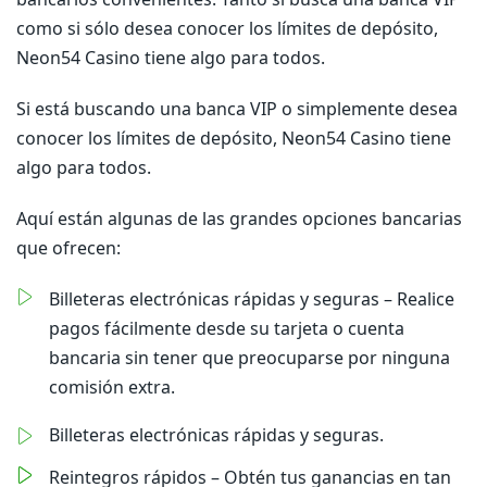
como si sólo desea conocer los límites de depósito,
Neon54 Casino tiene algo para todos.
Si está buscando una banca VIP o simplemente desea
conocer los límites de depósito, Neon54 Casino tiene
algo para todos.
Aquí están algunas de las grandes opciones bancarias
que ofrecen:
Billeteras electrónicas rápidas y seguras – Realice
pagos fácilmente desde su tarjeta o cuenta
bancaria sin tener que preocuparse por ninguna
comisión extra.
Billeteras electrónicas rápidas y seguras.
Reintegros rápidos – Obtén tus ganancias en tan