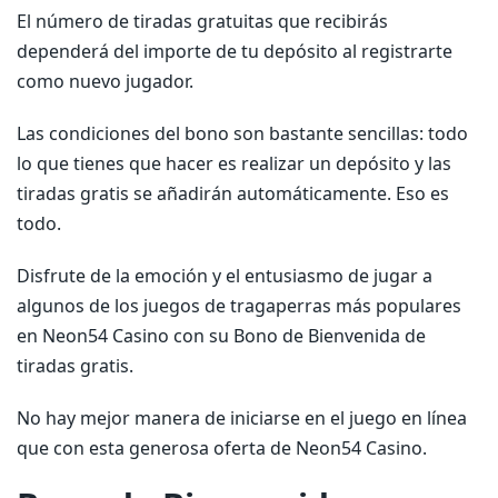
El número de tiradas gratuitas que recibirás
dependerá del importe de tu depósito al registrarte
como nuevo jugador.
Las condiciones del bono son bastante sencillas: todo
lo que tienes que hacer es realizar un depósito y las
tiradas gratis se añadirán automáticamente. Eso es
todo.
Disfrute de la emoción y el entusiasmo de jugar a
algunos de los juegos de tragaperras más populares
en Neon54 Casino con su Bono de Bienvenida de
tiradas gratis.
No hay mejor manera de iniciarse en el juego en línea
que con esta generosa oferta de Neon54 Casino.