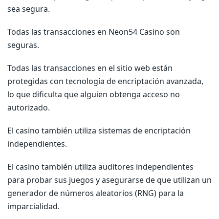
sea segura.
Todas las transacciones en Neon54 Casino son
seguras.
Todas las transacciones en el sitio web están
protegidas con tecnología de encriptación avanzada,
lo que dificulta que alguien obtenga acceso no
autorizado.
El casino también utiliza sistemas de encriptación
independientes.
El casino también utiliza auditores independientes
para probar sus juegos y asegurarse de que utilizan un
generador de números aleatorios (RNG) para la
imparcialidad.