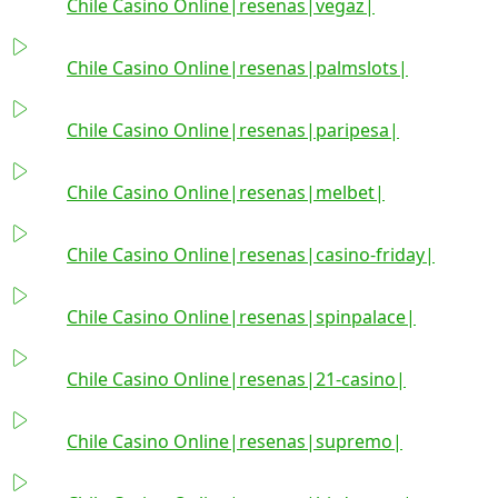
Chile Casino Online|resenas|vegaz|
Chile Casino Online|resenas|palmslots|
Chile Casino Online|resenas|paripesa|
Chile Casino Online|resenas|melbet|
Chile Casino Online|resenas|casino-friday|
Chile Casino Online|resenas|spinpalace|
Chile Casino Online|resenas|21-casino|
Chile Casino Online|resenas|supremo|