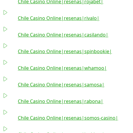
Chile Casino Online|resenas|rojabet|
Chile Casino Online|resenas|rivalo|
Chile Casino Online|resenas|casilando|
Chile Casino Online|resenas|spinbookie|
Chile Casino Online|resenas|whamoo|
Chile Casino Online|resenas|samosa|
Chile Casino Online|resenas|rabona|
Chile Casino Online|resenas|somos-casino|