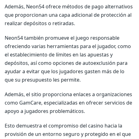
Además, Neon54 ofrece métodos de pago alternativos
que proporcionan una capa adicional de protección al
realizar depósitos o retiradas.
Neon54 también promueve el juego responsable
ofreciendo varias herramientas para el jugador, como
el establecimiento de límites en las apuestas y
depósitos, así como opciones de autoexclusión para
ayudar a evitar que los jugadores gasten más de lo
que su presupuesto les permite.
Además, el sitio proporciona enlaces a organizaciones
como GamCare, especializadas en ofrecer servicios de
apoyo a jugadores problemáticos.
Esto demuestra el compromiso del casino hacia la
provisión de un entorno seguro y protegido en el que