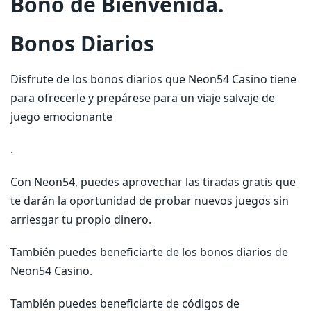
Bono de Bienvenida.
Bonos Diarios
Disfrute de los bonos diarios que Neon54 Casino tiene
para ofrecerle y prepárese para un viaje salvaje de
juego emocionante
.
Con Neon54, puedes aprovechar las tiradas gratis que
te darán la oportunidad de probar nuevos juegos sin
arriesgar tu propio dinero.
También puedes beneficiarte de los bonos diarios de
Neon54 Casino.
También puedes beneficiarte de códigos de