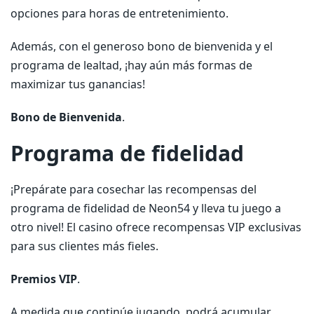
opciones para horas de entretenimiento.
Además, con el generoso bono de bienvenida y el
programa de lealtad, ¡hay aún más formas de
maximizar tus ganancias!
Bono de Bienvenida
.
Programa de fidelidad
¡Prepárate para cosechar las recompensas del
programa de fidelidad de Neon54 y lleva tu juego a
otro nivel! El casino ofrece recompensas VIP exclusivas
para sus clientes más fieles.
Premios VIP
.
A medida que continúe jugando, podrá acumular