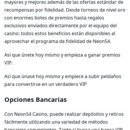
mayores y mejores además de las ofertas estándar de
recompensas por fidelidad. Desde torneos de nivel oro
con enormes botes de premios hasta regalos
exclusivos enviados directamente por el equipo del
casino: todos estos beneficios están disponibles al
aprovechar el programa de fidelidad de Neon54.
Así que únete hoy mismo y empieza a ganar premios
VIP.
Así que únase hoy mismo y empiece a subir peldaños
para convertirse en un verdadero VIP
Opciones Bancarias
Con Neon54 Casino, puede realizar depósitos y retiros
fácilmente utilizando una variedad de métodos
bancarios convenientes. Tanto si busca una banca VIP