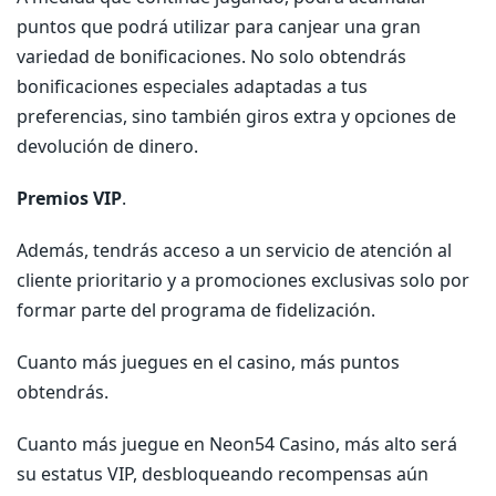
puntos que podrá utilizar para canjear una gran
variedad de bonificaciones. No solo obtendrás
bonificaciones especiales adaptadas a tus
preferencias, sino también giros extra y opciones de
devolución de dinero.
Premios VIP
.
Además, tendrás acceso a un servicio de atención al
cliente prioritario y a promociones exclusivas solo por
formar parte del programa de fidelización.
Cuanto más juegues en el casino, más puntos
obtendrás.
Cuanto más juegue en Neon54 Casino, más alto será
su estatus VIP, desbloqueando recompensas aún