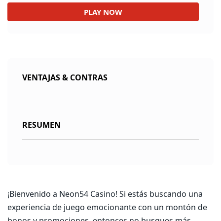
PLAY NOW
VENTAJAS & CONTRAS
RESUMEN
¡Bienvenido a Neon54 Casino! Si estás buscando una
experiencia de juego emocionante con un montón de
bonos y promociones, entonces no busques más.