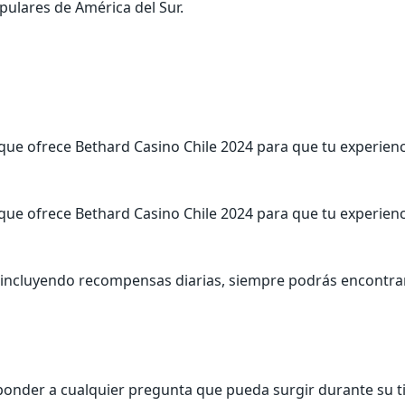
pulares de América del Sur.
ue ofrece Bethard Casino Chile 2024 para que tu experienc
ue ofrece Bethard Casino Chile 2024 para que tu experienc
 incluyendo recompensas diarias, siempre podrás encontra
esponder a cualquier pregunta que pueda surgir durante su 