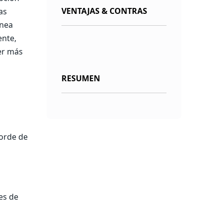
VENTAJAS & CONTRAS
as
ínea
ente,
er más
RESUMEN
borde de
es de