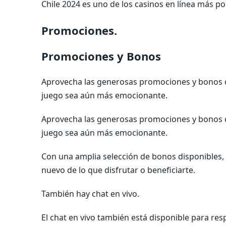
Chile 2024 es uno de los casinos en línea más po
Promociones.
Promociones y Bonos
Aprovecha las generosas promociones y bonos q
juego sea aún más emocionante.
Aprovecha las generosas promociones y bonos q
juego sea aún más emocionante.
Con una amplia selección de bonos disponibles,
nuevo de lo que disfrutar o beneficiarte.
También hay chat en vivo.
El chat en vivo también está disponible para r