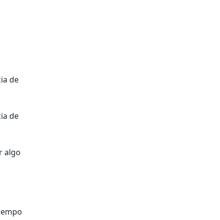
ia de
ia de
r algo
tiempo