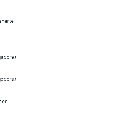
tenerte
gadores
gadores
r en