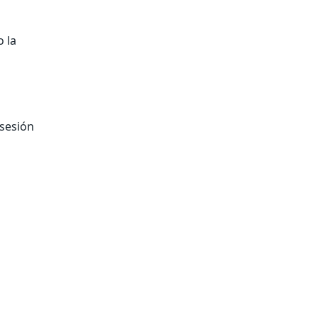
 la
 sesión