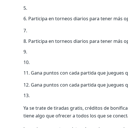
Participa en torneos diarios para tener más 
Participa en torneos diarios para tener más 
Gana puntos con cada partida que juegues q
Gana puntos con cada partida que juegues q
Ya se trate de tiradas gratis, créditos de bonif
tiene algo que ofrecer a todos los que se conecta