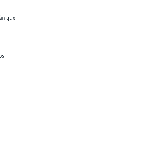
rán que
os