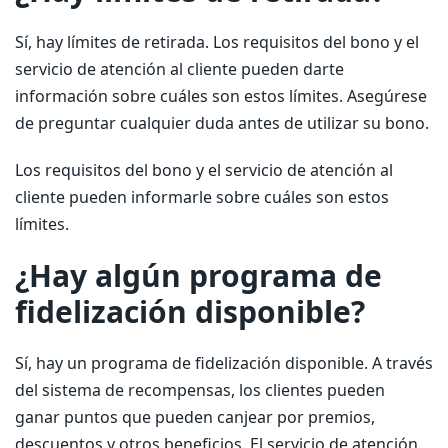
Sí, hay límites de retirada. Los requisitos del bono y el
servicio de atención al cliente pueden darte
información sobre cuáles son estos límites. Asegúrese
de preguntar cualquier duda antes de utilizar su bono.
Los requisitos del bono y el servicio de atención al
cliente pueden informarle sobre cuáles son estos
límites.
¿Hay algún programa de
fidelización disponible?
Sí, hay un programa de fidelización disponible. A través
del sistema de recompensas, los clientes pueden
ganar puntos que pueden canjear por premios,
descuentos y otros beneficios. El servicio de atención