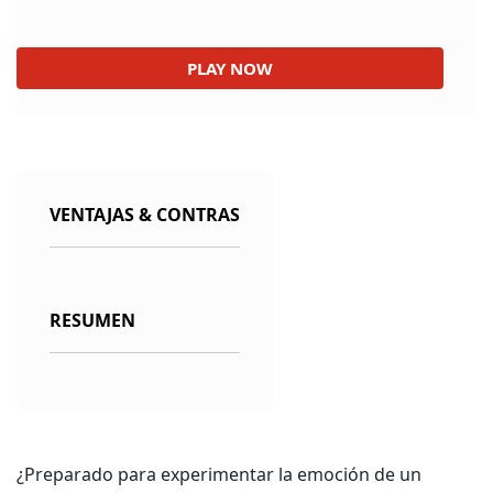
PLAY NOW
VENTAJAS & CONTRAS
RESUMEN
¿Preparado para experimentar la emoción de un