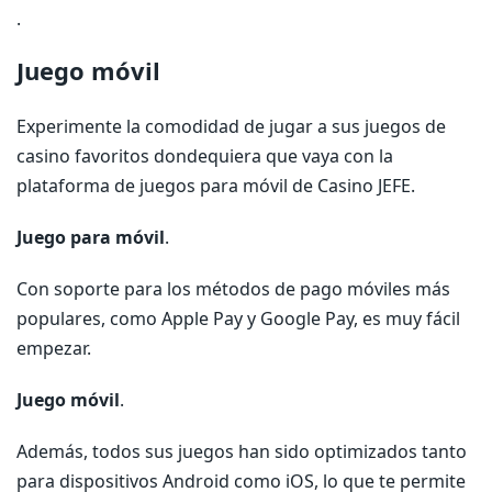
.
Juego móvil
Experimente la comodidad de jugar a sus juegos de
casino favoritos dondequiera que vaya con la
plataforma de juegos para móvil de Casino JEFE.
Juego para móvil
.
Con soporte para los métodos de pago móviles más
populares, como Apple Pay y Google Pay, es muy fácil
empezar.
Juego móvil
.
Además, todos sus juegos han sido optimizados tanto
para dispositivos Android como iOS, lo que te permite