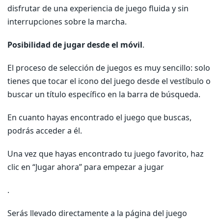
disfrutar de una experiencia de juego fluida y sin
interrupciones sobre la marcha.
Posibilidad de jugar desde el móvil
.
El proceso de selección de juegos es muy sencillo: solo
tienes que tocar el icono del juego desde el vestíbulo o
buscar un título específico en la barra de búsqueda.
En cuanto hayas encontrado el juego que buscas,
podrás acceder a él.
Una vez que hayas encontrado tu juego favorito, haz
clic en “Jugar ahora” para empezar a jugar
.
Serás llevado directamente a la página del juego