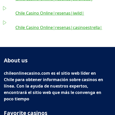
Chile Casino Online|resenas|iwild|
Chile Casino Online|resenas|casinoestrella|
About us
chileonlinecasino.com es el sitio web líder en
Chile para obtener información sobre casinos en
línea. Con la ayuda de nuestros expertos,
encontrará el sitio web que más le convenga en
poco tiempo
Favorite casinos