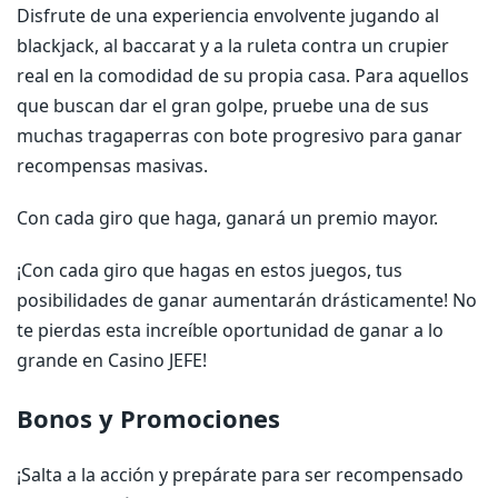
Disfrute de una experiencia envolvente jugando al
blackjack, al baccarat y a la ruleta contra un crupier
real en la comodidad de su propia casa. Para aquellos
que buscan dar el gran golpe, pruebe una de sus
muchas tragaperras con bote progresivo para ganar
recompensas masivas.
Con cada giro que haga, ganará un premio mayor.
¡Con cada giro que hagas en estos juegos, tus
posibilidades de ganar aumentarán drásticamente! No
te pierdas esta increíble oportunidad de ganar a lo
grande en Casino JEFE!
Bonos y Promociones
¡Salta a la acción y prepárate para ser recompensado