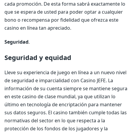
cada promoción. De esta forma sabrá exactamente lo
que se espera de usted para poder optar a cualquier
bono o recompensa por fidelidad que ofrezca este
casino en línea tan apreciado.
Seguridad
.
Seguridad y equidad
Lleve su experiencia de juego en línea a un nuevo nivel
de seguridad e imparcialidad con Casino JEFE. La
información de su cuenta siempre se mantiene segura
en este casino de clase mundial, ya que utilizan lo
último en tecnología de encriptación para mantener
sus datos seguros. El casino también cumple todas las
normativas del sector en lo que respecta a la
protección de los fondos de los jugadores y la