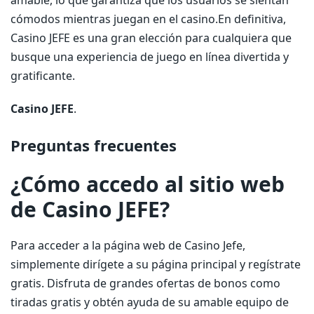
cómodos mientras juegan en el casino.En definitiva,
Casino JEFE es una gran elección para cualquiera que
busque una experiencia de juego en línea divertida y
gratificante.
Casino JEFE
.
Preguntas frecuentes
¿Cómo accedo al sitio web
de Casino JEFE?
Para acceder a la página web de Casino Jefe,
simplemente dirígete a su página principal y regístrate
gratis. Disfruta de grandes ofertas de bonos como
tiradas gratis y obtén ayuda de su amable equipo de