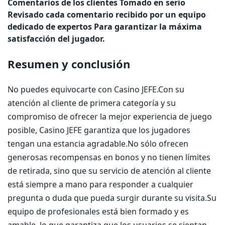
Comentarios de los clientes Tomado en serio
Revisado cada comentario recibido por un equipo
dedicado de expertos Para garantizar la máxima
satisfacción del jugador.
Resumen y conclusión
No puedes equivocarte con Casino JEFE.Con su
atención al cliente de primera categoría y su
compromiso de ofrecer la mejor experiencia de juego
posible, Casino JEFE garantiza que los jugadores
tengan una estancia agradable.No sólo ofrecen
generosas recompensas en bonos y no tienen límites
de retirada, sino que su servicio de atención al cliente
está siempre a mano para responder a cualquier
pregunta o duda que pueda surgir durante su visita.Su
equipo de profesionales está bien formado y es
amable, lo que garantiza que los usuarios se sientan