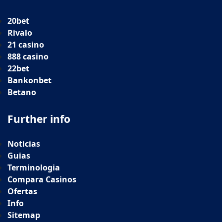
20bet
Rivalo
21 casino
888 casino
22bet
Bankonbet
Betano
Further info
Noticias
Guias
Terminologia
Compara Casinos
Ofertas
Info
Sitemap