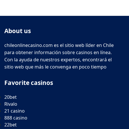
About us
chileonlinecasino.com es el sitio web líder en Chile
para obtener información sobre casinos en línea.
Con la ayuda de nuestros expertos, encontrará el
sitio web que más le convenga en poco tiempo
Favorite casinos
20bet
Rivalo
21 casino
888 casino
22bet