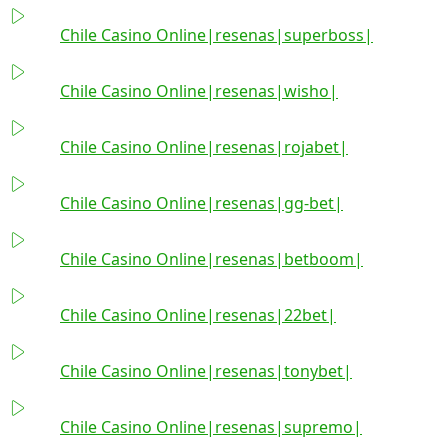
Chile Casino Online|resenas|superboss|
Chile Casino Online|resenas|wisho|
Chile Casino Online|resenas|rojabet|
Chile Casino Online|resenas|gg-bet|
Chile Casino Online|resenas|betboom|
Chile Casino Online|resenas|22bet|
Chile Casino Online|resenas|tonybet|
Chile Casino Online|resenas|supremo|