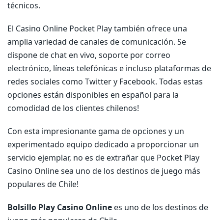
técnicos.
El Casino Online Pocket Play también ofrece una
amplia variedad de canales de comunicación. Se
dispone de chat en vivo, soporte por correo
electrónico, líneas telefónicas e incluso plataformas de
redes sociales como Twitter y Facebook. Todas estas
opciones están disponibles en español para la
comodidad de los clientes chilenos!
Con esta impresionante gama de opciones y un
experimentado equipo dedicado a proporcionar un
servicio ejemplar, no es de extrañar que Pocket Play
Casino Online sea uno de los destinos de juego más
populares de Chile!
Bolsillo Play Casino Online
es uno de los destinos de