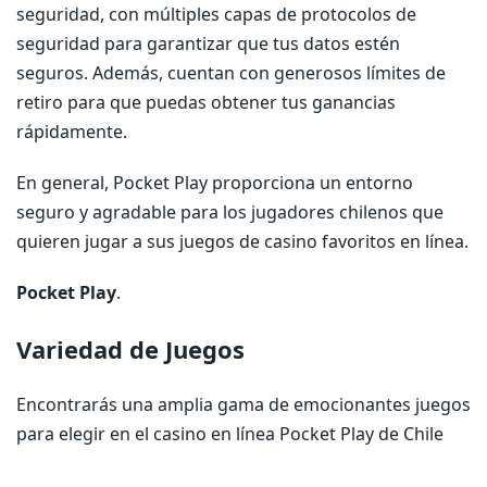
seguridad, con múltiples capas de protocolos de
seguridad para garantizar que tus datos estén
seguros. Además, cuentan con generosos límites de
retiro para que puedas obtener tus ganancias
rápidamente.
En general, Pocket Play proporciona un entorno
seguro y agradable para los jugadores chilenos que
quieren jugar a sus juegos de casino favoritos en línea.
Pocket Play
.
Variedad de Juegos
Encontrarás una amplia gama de emocionantes juegos
para elegir en el casino en línea Pocket Play de Chile
.