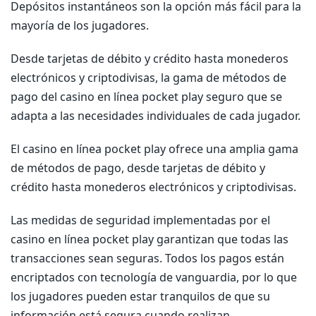
Depósitos instantáneos son la opción más fácil para la
mayoría de los jugadores.
Desde tarjetas de débito y crédito hasta monederos
electrónicos y criptodivisas, la gama de métodos de
pago del casino en línea pocket play seguro que se
adapta a las necesidades individuales de cada jugador.
El casino en línea pocket play ofrece una amplia gama
de métodos de pago, desde tarjetas de débito y
crédito hasta monederos electrónicos y criptodivisas.
Las medidas de seguridad implementadas por el
casino en línea pocket play garantizan que todas las
transacciones sean seguras. Todos los pagos están
encriptados con tecnología de vanguardia, por lo que
los jugadores pueden estar tranquilos de que su
información está segura cuando realizan