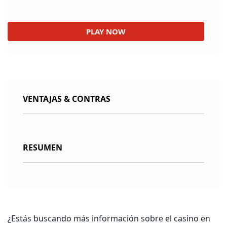
PLAY NOW
VENTAJAS & CONTRAS
RESUMEN
¿Estás buscando más información sobre el casino en