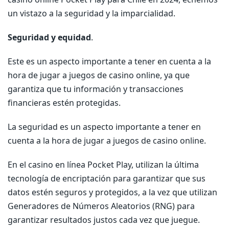
un vistazo a la seguridad y la imparcialidad.
Seguridad y equidad
.
Este es un aspecto importante a tener en cuenta a la
hora de jugar a juegos de casino online, ya que
garantiza que tu información y transacciones
financieras estén protegidas.
La seguridad es un aspecto importante a tener en
cuenta a la hora de jugar a juegos de casino online.
En el casino en línea Pocket Play, utilizan la última
tecnología de encriptación para garantizar que sus
datos estén seguros y protegidos, a la vez que utilizan
Generadores de Números Aleatorios (RNG) para
garantizar resultados justos cada vez que juegue.