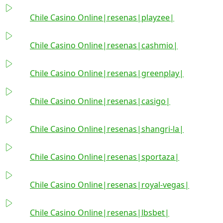
Chile Casino Online|resenas|playzee|
Chile Casino Online|resenas|cashmio|
Chile Casino Online|resenas|greenplay|
Chile Casino Online|resenas|casigo|
Chile Casino Online|resenas|shangri-la|
Chile Casino Online|resenas|sportaza|
Chile Casino Online|resenas|royal-vegas|
Chile Casino Online|resenas|lbsbet|