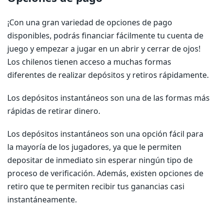
¡Con una gran variedad de opciones de pago
disponibles, podrás financiar fácilmente tu cuenta de
juego y empezar a jugar en un abrir y cerrar de ojos!
Los chilenos tienen acceso a muchas formas
diferentes de realizar depósitos y retiros rápidamente.
Los depósitos instantáneos son una de las formas más
rápidas de retirar dinero.
Los depósitos instantáneos son una opción fácil para
la mayoría de los jugadores, ya que le permiten
depositar de inmediato sin esperar ningún tipo de
proceso de verificación. Además, existen opciones de
retiro que te permiten recibir tus ganancias casi
instantáneamente.