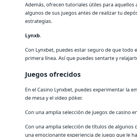
Además, ofrecen tutoriales útiles para aquellos a 
algunos de sus juegos antes de realizar tu depós
estrategias.
Lynxb
.
Con Lynxbet, puedes estar seguro de que todo es
primera línea. Así que puedes sentarte y relaja
Juegos ofrecidos
En el Casino Lynxbet, puedes experimentar la emo
de mesa y el video póker.
Con una amplia selección de juegos de casino en 
Con una amplia selección de títulos de algunos d
una emocionante experiencia de juego que le ha