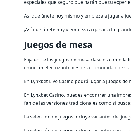
especiales que seguro que harán que tu experien
Así que únete hoy mismo y empieza a jugar a ju
¡Así que únete hoy y empieza a ganar a lo grande
Juegos de mesa
Elija entre los juegos de mesa clásicos como la R
emoción electrizante desde la comodidad de su 
En Lynxbet Live Casino podrá jugar a juegos de me
En Lynxbet Casino, puedes encontrar una impresi
fan de las versiones tradicionales como si busc
La selección de juegos incluye variantes del jue
La selección de juegos incluye variantes como l