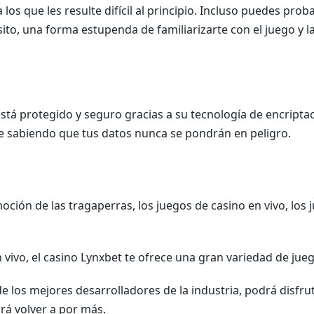
los que les resulte difícil al principio. Incluso puedes prob
ito, una forma estupenda de familiarizarte con el juego y l
tá protegido y seguro gracias a su tecnología de encripta
rte sabiendo que tus datos nunca se pondrán en peligro.
ción de las tragaperras, los juegos de casino en vivo, los 
vivo, el casino Lynxbet te ofrece una gran variedad de jue
e los mejores desarrolladores de la industria, podrá disfru
rá volver a por más.