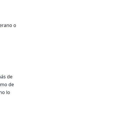
terano o
más de
como de
no lo