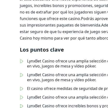
juegos, increíbles bonos y promociones, segurida
no es de extrañar por qué los jugadores siguen 
funciones que ofrece este casino.Podrás aprove
sus impresionantes paquetes de bienvenida.Ade
estar seguro de que tu experiencia de juego se
Casino hoy mismo para ver por qué tanto alboro
Los puntos clave
LynxBet Casino ofrece una amplia selección 
en vivo, juegos de mesa y vídeo póker.
LynxBet Casino ofrece una amplia selección 
en vivo, juegos de mesa y vídeo póker.
El casino ofrece medidas de seguridad de pr
LynxBet Casino ofrece una amplia selección 
LynxBet Casino ofrece increíbles bonos y p