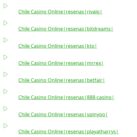
Chile Casino Online|resenas|rivalo|
Chile Casino Online|resenas|bitdreams|
Chile Casino Online|resenas|kto|
Chile Casino Online|resenas|mrrex|
Chile Casino Online|resenas|betfair|
Chile Casino Online|resenas|888-casino|
Chile Casino Online|resenas|spinyoo|
Chile Casino Online|resenas|playatharrys|