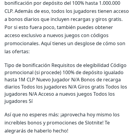
bonificación por depósito del 100% hasta 1.000.000
CLP. Además de eso, todos los jugadores tienen acceso
a bonos diarios que incluyen recargas y giros gratis.
Por si esto fuera poco, también puedes obtener
acceso exclusivo a nuevos juegos con códigos
promocionales. Aquí tienes un desglose de cómo son
las ofertas:
Tipo de bonificación Requisitos de elegibilidad Código
promocional (si procede) 100% de depósito igualado
hasta 1M CLP Nuevo Jugador N/A Bonos de recarga
diarios Todos los jugadores N/A Giros gratis Todos los
jugadores N/A Acceso a nuevos juegos Todos los
jugadores Sí
Así que no esperes más: ¡aprovecha hoy mismo los
increíbles bonos y promociones de Slotnite! Te
alegrarás de haberlo hecho!