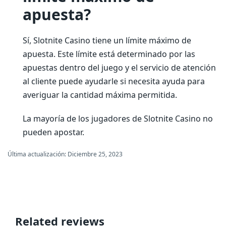
apuesta?
Sí, Slotnite Casino tiene un límite máximo de
apuesta. Este límite está determinado por las
apuestas dentro del juego y el servicio de atención
al cliente puede ayudarle si necesita ayuda para
averiguar la cantidad máxima permitida.
La mayoría de los jugadores de Slotnite Casino no
pueden apostar.
Última actualización: Diciembre 25, 2023
Related reviews