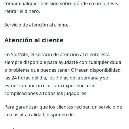
tomar cualquier decisión sobre dónde o cómo desea
retirar el dinero.
Servicio de atención al cliente.
Atención al cliente
En SlotNite, el servicio de atención al cliente está
siempre disponible para ayudarte con cualquier duda
o problema que puedas tener. Ofrecen disponibilidad
las 24 horas del día, los 7 días de la semana y se
esfuerzan por ofrecer una experiencia sin
complicaciones a todos los jugadores.
Para garantizar que los clientes reciban un servicio de
la más alta calidad, disponen de:
.