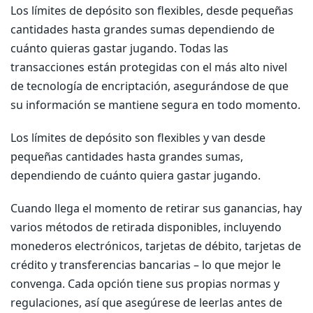
Los límites de depósito son flexibles, desde pequeñas
cantidades hasta grandes sumas dependiendo de
cuánto quieras gastar jugando. Todas las
transacciones están protegidas con el más alto nivel
de tecnología de encriptación, asegurándose de que
su información se mantiene segura en todo momento.
Los límites de depósito son flexibles y van desde
pequeñas cantidades hasta grandes sumas,
dependiendo de cuánto quiera gastar jugando.
Cuando llega el momento de retirar sus ganancias, hay
varios métodos de retirada disponibles, incluyendo
monederos electrónicos, tarjetas de débito, tarjetas de
crédito y transferencias bancarias – lo que mejor le
convenga. Cada opción tiene sus propias normas y
regulaciones, así que asegúrese de leerlas antes de