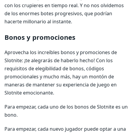
con los crupieres en tiempo real. Y no nos olvidemos
de los enormes botes progresivos, que podrían
hacerte millonario al instante.
Bonos y promociones
Aprovecha los increíbles bonos y promociones de
Slotnite: ¡te alegrarás de haberlo hecho! Con los
requisitos de elegibilidad de bonos, códigos
promocionales y mucho más, hay un montón de
maneras de mantener su experiencia de juego en
Slotnite emocionante.
Para empezar, cada uno de los bonos de Slotnite es un
bono.
Para empezar, cada nuevo jugador puede optar a una