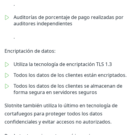
.
Auditorías de porcentaje de pago realizadas por
auditores independientes
.
Encriptación de datos:
Utiliza la tecnología de encriptación TLS 1.3
Todos los datos de los clientes están encriptados.
Todos los datos de los clientes se almacenan de
forma segura en servidores seguros
Slotnite también utiliza lo último en tecnología de
cortafuegos para proteger todos los datos
confidenciales y evitar accesos no autorizados.