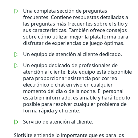
Una completa sección de preguntas
frecuentes. Contiene respuestas detalladas a
las preguntas más frecuentes sobre el sitio y
sus características. También ofrece consejos
sobre cómo utilizar mejor la plataforma para
disfrutar de experiencias de juego óptimas.
Un equipo de atención al cliente dedicado.
Un equipo dedicado de profesionales de
atención al cliente. Este equipo está disponible
para proporcionar asistencia por correo
electrónico o chat en vivo en cualquier
momento del día o de la noche. El personal
está bien informado, es amable y hará todo lo
posible para resolver cualquier problema de
forma rápida y eficiente.
Servicio de atención al cliente.
SlotNite entiende lo importante que es para los