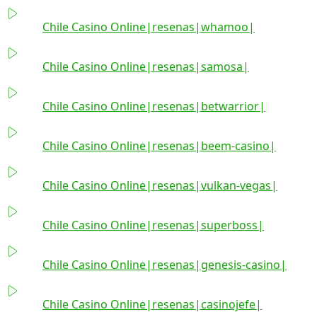
Chile Casino Online|resenas|whamoo|
Chile Casino Online|resenas|samosa|
Chile Casino Online|resenas|betwarrior|
Chile Casino Online|resenas|beem-casino|
Chile Casino Online|resenas|vulkan-vegas|
Chile Casino Online|resenas|superboss|
Chile Casino Online|resenas|genesis-casino|
Chile Casino Online|resenas|casinojefe|