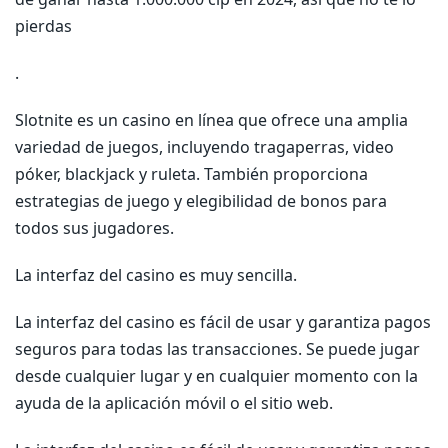
pierdas
.
Slotnite es un casino en línea que ofrece una amplia
variedad de juegos, incluyendo tragaperras, video
póker, blackjack y ruleta. También proporciona
estrategias de juego y elegibilidad de bonos para
todos sus jugadores.
La interfaz del casino es muy sencilla.
La interfaz del casino es fácil de usar y garantiza pagos
seguros para todas las transacciones. Se puede jugar
desde cualquier lugar y en cualquier momento con la
ayuda de la aplicación móvil o el sitio web.