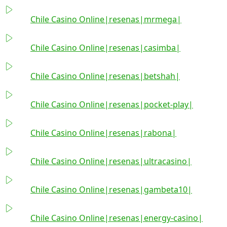
Chile Casino Online|resenas|mrmega|
Chile Casino Online|resenas|casimba|
Chile Casino Online|resenas|betshah|
Chile Casino Online|resenas|pocket-play|
Chile Casino Online|resenas|rabona|
Chile Casino Online|resenas|ultracasino|
Chile Casino Online|resenas|gambeta10|
Chile Casino Online|resenas|energy-casino|