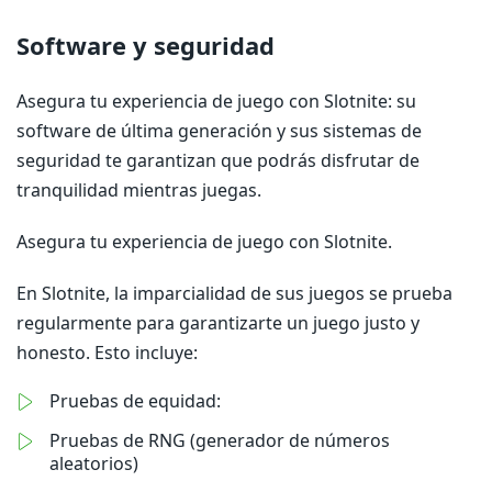
Software y seguridad
Asegura tu experiencia de juego con Slotnite: su
software de última generación y sus sistemas de
seguridad te garantizan que podrás disfrutar de
tranquilidad mientras juegas.
Asegura tu experiencia de juego con Slotnite.
En Slotnite, la imparcialidad de sus juegos se prueba
regularmente para garantizarte un juego justo y
honesto. Esto incluye:
Pruebas de equidad:
Pruebas de RNG (generador de números
aleatorios)