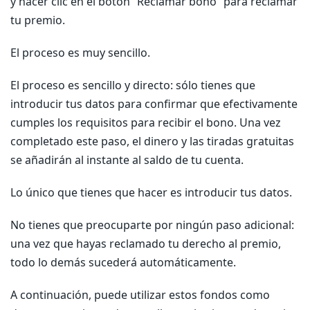
y hacer clic en el botón “Reclamar bono” para reclamar
tu premio.
El proceso es muy sencillo.
El proceso es sencillo y directo: sólo tienes que
introducir tus datos para confirmar que efectivamente
cumples los requisitos para recibir el bono. Una vez
completado este paso, el dinero y las tiradas gratuitas
se añadirán al instante al saldo de tu cuenta.
Lo único que tienes que hacer es introducir tus datos.
No tienes que preocuparte por ningún paso adicional:
una vez que hayas reclamado tu derecho al premio,
todo lo demás sucederá automáticamente.
A continuación, puede utilizar estos fondos como