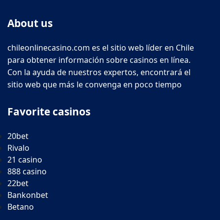
About us
chileonlinecasino.com es el sitio web líder en Chile
para obtener información sobre casinos en línea.
Con la ayuda de nuestros expertos, encontrará el
sitio web que más le convenga en poco tiempo
Favorite casinos
20bet
Rivalo
21 casino
888 casino
22bet
Bankonbet
Betano