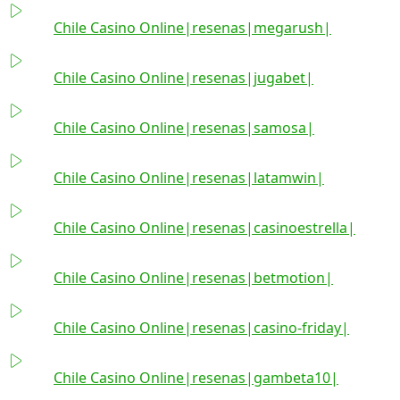
Chile Casino Online|resenas|megarush|
Chile Casino Online|resenas|jugabet|
Chile Casino Online|resenas|samosa|
Chile Casino Online|resenas|latamwin|
Chile Casino Online|resenas|casinoestrella|
Chile Casino Online|resenas|betmotion|
Chile Casino Online|resenas|casino-friday|
Chile Casino Online|resenas|gambeta10|