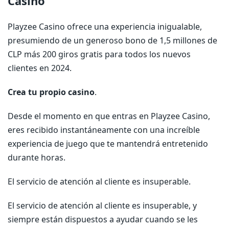
Casino
Playzee Casino ofrece una experiencia inigualable,
presumiendo de un generoso bono de 1,5 millones de
CLP más 200 giros gratis para todos los nuevos
clientes en 2024.
Crea tu propio casino
.
Desde el momento en que entras en Playzee Casino,
eres recibido instantáneamente con una increíble
experiencia de juego que te mantendrá entretenido
durante horas.
El servicio de atención al cliente es insuperable.
El servicio de atención al cliente es insuperable, y
siempre están dispuestos a ayudar cuando se les