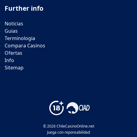
Further info
Noticias
Guias
Terminologia
Compara Casinos
Ofertas
Info
Sitemap
© 2026 ChileCasinoOnline.net
Juega con reponsabilidad