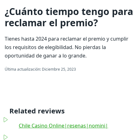
¿Cuánto tiempo tengo para
reclamar el premio?
Tienes hasta 2024 para reclamar el premio y cumplir
los requisitos de elegibilidad. No pierdas la
oportunidad de ganar a lo grande.
Última actualización: Diciembre 25, 2023
Related reviews
Chile Casino Online|resenas|nomini|