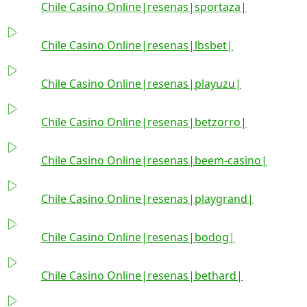
Chile Casino Online|resenas|sportaza|
Chile Casino Online|resenas|lbsbet|
Chile Casino Online|resenas|playuzu|
Chile Casino Online|resenas|betzorro|
Chile Casino Online|resenas|beem-casino|
Chile Casino Online|resenas|playgrand|
Chile Casino Online|resenas|bodog|
Chile Casino Online|resenas|bethard|