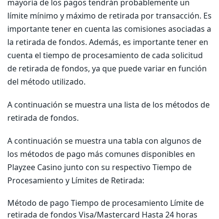
mayoría de los pagos tendrán probablemente un
límite mínimo y máximo de retirada por transacción. Es
importante tener en cuenta las comisiones asociadas a
la retirada de fondos. Además, es importante tener en
cuenta el tiempo de procesamiento de cada solicitud
de retirada de fondos, ya que puede variar en función
del método utilizado.
A continuación se muestra una lista de los métodos de
retirada de fondos.
A continuación se muestra una tabla con algunos de
los métodos de pago más comunes disponibles en
Playzee Casino junto con su respectivo Tiempo de
Procesamiento y Límites de Retirada:
Método de pago Tiempo de procesamiento Límite de
retirada de fondos Visa/Mastercard Hasta 24 horas