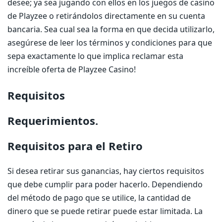
desee; ya sea jugando con ellos en los juegos de casino
de Playzee o retirándolos directamente en su cuenta
bancaria. Sea cual sea la forma en que decida utilizarlo,
asegúrese de leer los términos y condiciones para que
sepa exactamente lo que implica reclamar esta
increíble oferta de Playzee Casino!
Requisitos
Requerimientos.
Requisitos para el Retiro
Si desea retirar sus ganancias, hay ciertos requisitos
que debe cumplir para poder hacerlo. Dependiendo
del método de pago que se utilice, la cantidad de
dinero que se puede retirar puede estar limitada. La