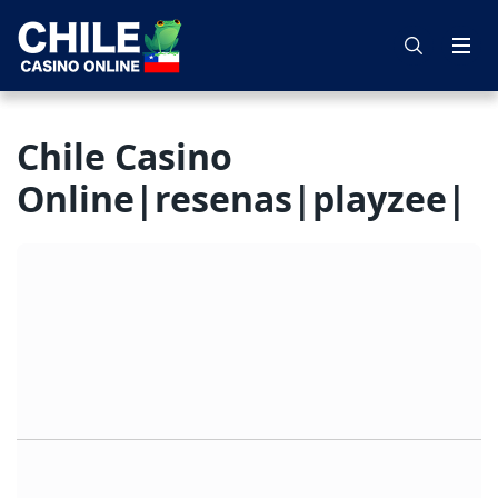
Casinos Móviles
Chile Casino Online|casino-en-
Cashback
Tragamonedas Gratis
Blackjack
vivo|baccarat-en-vivo|
Casinos Nuevos
Recarga
Ruleta
Chile Casino
Chile Casino Online|casino-en-
Online|resenas|playzee|
vivo|blackjack-en-vivo|
Casino en Vivo
Sin Deposito
Baccarat
VIP
Juegos de Choque
Bienvenida
Game Shows
Sin Requisito