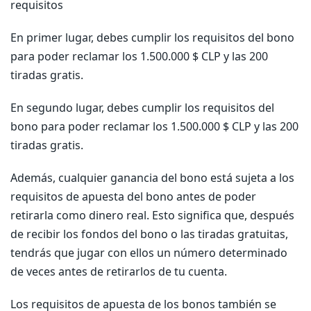
requisitos
En primer lugar, debes cumplir los requisitos del bono
para poder reclamar los 1.500.000 $ CLP y las 200
tiradas gratis.
En segundo lugar, debes cumplir los requisitos del
bono para poder reclamar los 1.500.000 $ CLP y las 200
tiradas gratis.
Además, cualquier ganancia del bono está sujeta a los
requisitos de apuesta del bono antes de poder
retirarla como dinero real. Esto significa que, después
de recibir los fondos del bono o las tiradas gratuitas,
tendrás que jugar con ellos un número determinado
de veces antes de retirarlos de tu cuenta.
Los requisitos de apuesta de los bonos también se