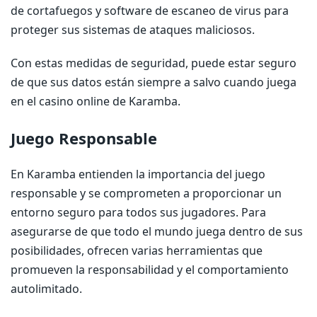
de cortafuegos y software de escaneo de virus para
proteger sus sistemas de ataques maliciosos.
Con estas medidas de seguridad, puede estar seguro
de que sus datos están siempre a salvo cuando juega
en el casino online de Karamba.
Juego Responsable
En Karamba entienden la importancia del juego
responsable y se comprometen a proporcionar un
entorno seguro para todos sus jugadores. Para
asegurarse de que todo el mundo juega dentro de sus
posibilidades, ofrecen varias herramientas que
promueven la responsabilidad y el comportamiento
autolimitado.