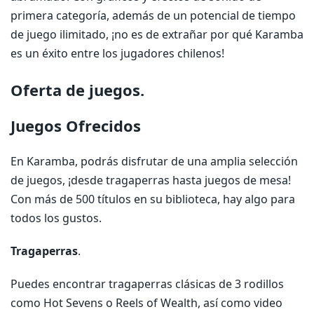
primera categoría, además de un potencial de tiempo
de juego ilimitado, ¡no es de extrañar por qué Karamba
es un éxito entre los jugadores chilenos!
Oferta de juegos.
Juegos Ofrecidos
En Karamba, podrás disfrutar de una amplia selección
de juegos, ¡desde tragaperras hasta juegos de mesa!
Con más de 500 títulos en su biblioteca, hay algo para
todos los gustos.
Tragaperras
.
Puedes encontrar tragaperras clásicas de 3 rodillos
como Hot Sevens o Reels of Wealth, así como video