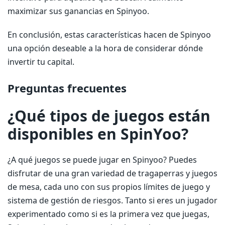
maximizar sus ganancias en Spinyoo.
En conclusión, estas características hacen de Spinyoo
una opción deseable a la hora de considerar dónde
invertir tu capital.
Preguntas frecuentes
¿Qué tipos de juegos están
disponibles en SpinYoo?
¿A qué juegos se puede jugar en Spinyoo? Puedes
disfrutar de una gran variedad de tragaperras y juegos
de mesa, cada uno con sus propios límites de juego y
sistema de gestión de riesgos. Tanto si eres un jugador
experimentado como si es la primera vez que juegas,