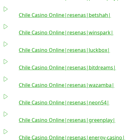
Chile Casino Online|resenas|betshah|
Chile Casino Online|resenas|winspark|
Chile Casino Online|resenas|luckbox|
Chile Casino Online|resenas|bitdreams|
Chile Casino Online|resenas|wazamba|
Chile Casino Online|resenas|neon54|
Chile Casino Online|resenas|greenplay|
Chile Casino Online|resenas|energy-casino|