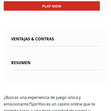
PLAY NOW
VENTAJAS & CONTRAS
RESUMEN
¿Buscas una experiencia de juego única y
emocionante?SpinYoo es un casino online que te
permite jugar a una gran variedad de juegos y