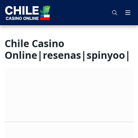
Casinos Móviles
Chile Casino Online|casino-en-
Cashback
Tragamonedas Gratis
Blackjack
vivo|baccarat-en-vivo|
Casinos Nuevos
Recarga
Ruleta
Chile Casino
Chile Casino Online|casino-en-
Online|resenas|spinyoo|
vivo|blackjack-en-vivo|
Casino en Vivo
Sin Deposito
Baccarat
VIP
Juegos de Choque
Bienvenida
Game Shows
Sin Requisito