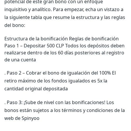
potencial de este gran bono con un enfoque
inquisitivo y analítico. Para empezar, echa un vistazo a
la siguiente tabla que resume la estructura y las reglas
del bono:
Estructura de la bonificación Reglas de bonificación
Paso 1 – Depositar 500 CLP Todos los depósitos deben
realizarse dentro de los 60 días posteriores al registro
de una cuenta
. Paso 2 – Cobrar el bono de igualación del 100% El
retiro máximo de los fondos igualados es 5x la
cantidad original depositada
. Paso 3: ¡Sube de nivel con las bonificaciones! Los
bonos están sujetos a los términos y condiciones de la
web de Spinyoo