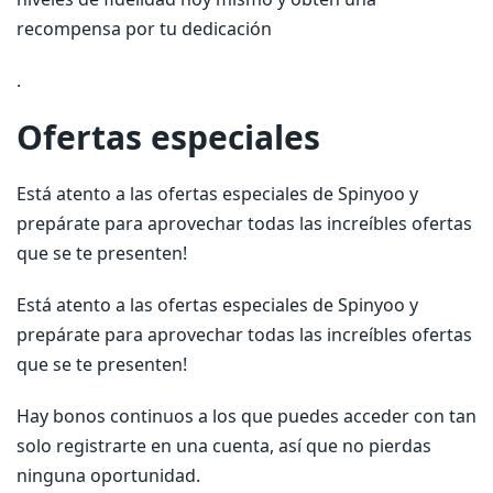
recompensa por tu dedicación
.
Ofertas especiales
Está atento a las ofertas especiales de Spinyoo y
prepárate para aprovechar todas las increíbles ofertas
que se te presenten!
Está atento a las ofertas especiales de Spinyoo y
prepárate para aprovechar todas las increíbles ofertas
que se te presenten!
Hay bonos continuos a los que puedes acceder con tan
solo registrarte en una cuenta, así que no pierdas
ninguna oportunidad.