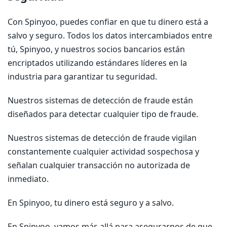
Con Spinyoo, puedes confiar en que tu dinero está a
salvo y seguro. Todos los datos intercambiados entre
tú, Spinyoo, y nuestros socios bancarios están
encriptados utilizando estándares líderes en la
industria para garantizar tu seguridad.
Nuestros sistemas de detección de fraude están
diseñados para detectar cualquier tipo de fraude.
Nuestros sistemas de detección de fraude vigilan
constantemente cualquier actividad sospechosa y
señalan cualquier transacción no autorizada de
inmediato.
En Spinyoo, tu dinero está seguro y a salvo.
En Spinyoo, vamos más allá para asegurarnos de que