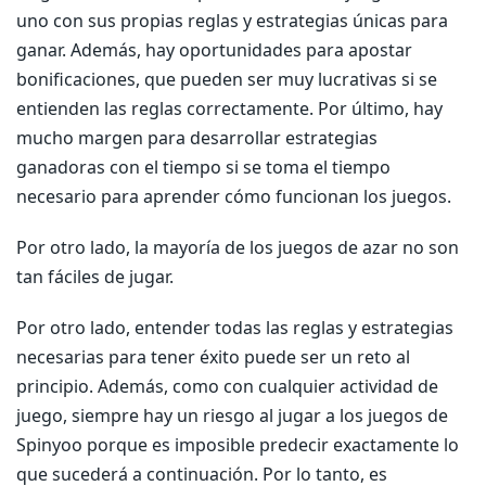
uno con sus propias reglas y estrategias únicas para
ganar. Además, hay oportunidades para apostar
bonificaciones, que pueden ser muy lucrativas si se
entienden las reglas correctamente. Por último, hay
mucho margen para desarrollar estrategias
ganadoras con el tiempo si se toma el tiempo
necesario para aprender cómo funcionan los juegos.
Por otro lado, la mayoría de los juegos de azar no son
tan fáciles de jugar.
Por otro lado, entender todas las reglas y estrategias
necesarias para tener éxito puede ser un reto al
principio. Además, como con cualquier actividad de
juego, siempre hay un riesgo al jugar a los juegos de
Spinyoo porque es imposible predecir exactamente lo
que sucederá a continuación. Por lo tanto, es