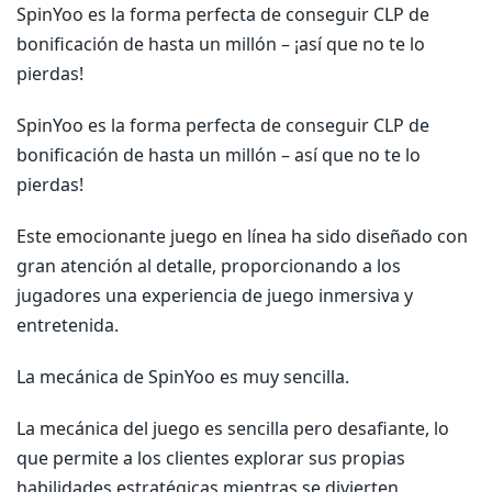
SpinYoo es la forma perfecta de conseguir CLP de
bonificación de hasta un millón – ¡así que no te lo
pierdas!
SpinYoo es la forma perfecta de conseguir CLP de
bonificación de hasta un millón – así que no te lo
pierdas!
Este emocionante juego en línea ha sido diseñado con
gran atención al detalle, proporcionando a los
jugadores una experiencia de juego inmersiva y
entretenida.
La mecánica de SpinYoo es muy sencilla.
La mecánica del juego es sencilla pero desafiante, lo
que permite a los clientes explorar sus propias
habilidades estratégicas mientras se divierten.