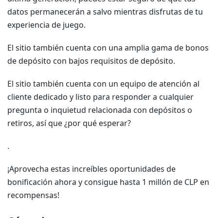
datos permanecerán a salvo mientras disfrutas de tu
experiencia de juego.
El sitio también cuenta con una amplia gama de bonos
de depósito con bajos requisitos de depósito.
El sitio también cuenta con un equipo de atención al
cliente dedicado y listo para responder a cualquier
pregunta o inquietud relacionada con depósitos o
retiros, así que ¿por qué esperar?
.
¡Aprovecha estas increíbles oportunidades de
bonificación ahora y consigue hasta 1 millón de CLP en
recompensas!