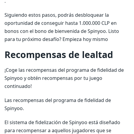
.
Siguiendo estos pasos, podrás desbloquear la
oportunidad de conseguir hasta 1.000.000 CLP en
bonos con el bono de bienvenida de Spinyoo. Listo
para tu próximo desafío? Empieza hoy mismo
Recompensas de lealtad
¡Coge las recompensas del programa de fidelidad de
Spinyoo y obtén recompensas por tu juego
continuado!
Las recompensas del programa de fidelidad de
Spinyoo.
El sistema de fidelización de Spinyoo está diseñado
para recompensar a aquellos jugadores que se