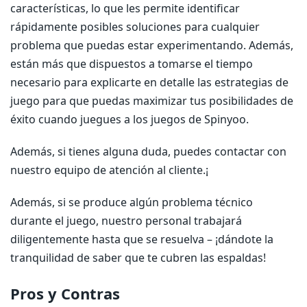
características, lo que les permite identificar
rápidamente posibles soluciones para cualquier
problema que puedas estar experimentando. Además,
están más que dispuestos a tomarse el tiempo
necesario para explicarte en detalle las estrategias de
juego para que puedas maximizar tus posibilidades de
éxito cuando juegues a los juegos de Spinyoo.
Además, si tienes alguna duda, puedes contactar con
nuestro equipo de atención al cliente.¡
Además, si se produce algún problema técnico
durante el juego, nuestro personal trabajará
diligentemente hasta que se resuelva – ¡dándote la
tranquilidad de saber que te cubren las espaldas!
Pros y Contras