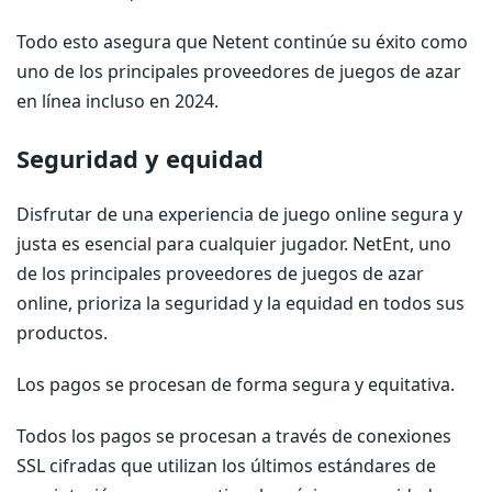
Todo esto asegura que Netent continúe su éxito como
uno de los principales proveedores de juegos de azar
en línea incluso en 2024.
Seguridad y equidad
Disfrutar de una experiencia de juego online segura y
justa es esencial para cualquier jugador. NetEnt, uno
de los principales proveedores de juegos de azar
online, prioriza la seguridad y la equidad en todos sus
productos.
Los pagos se procesan de forma segura y equitativa.
Todos los pagos se procesan a través de conexiones
SSL cifradas que utilizan los últimos estándares de