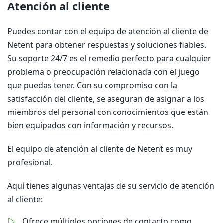
Atención al cliente
Puedes contar con el equipo de atención al cliente de
Netent para obtener respuestas y soluciones fiables.
Su soporte 24/7 es el remedio perfecto para cualquier
problema o preocupación relacionada con el juego
que puedas tener. Con su compromiso con la
satisfacción del cliente, se aseguran de asignar a los
miembros del personal con conocimientos que están
bien equipados con información y recursos.
El equipo de atención al cliente de Netent es muy
profesional.
Aquí tienes algunas ventajas de su servicio de atención
al cliente:
Ofrece múltiples opciones de contacto como