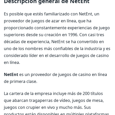
Descripción general de NetEnt
Es posible que estés familiarizado con NetEnt, un
proveedor de juegos de azar en línea, que ha
proporcionado constantemente experiencias de juego
superiores desde su creación en 1996. Con casi tres
décadas de experiencia, NetEnt se ha convertido en
uno de los nombres más confiables de la industria y es
considerado líder en el desarrollo de juegos de casino
en línea.
NetEnt
es un proveedor de juegos de casino en línea
de primera clase.
La cartera de la empresa incluye más de 200 títulos
que abarcan tragaperras de vídeo, juegos de mesa,
juegos con crupier en vivo y mucho más. Sus
productos están disponibles en múltiples plataformas,