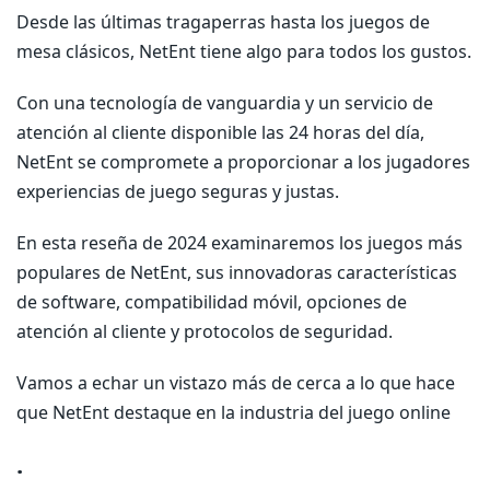
Desde las últimas tragaperras hasta los juegos de
mesa clásicos, NetEnt tiene algo para todos los gustos.
Con una tecnología de vanguardia y un servicio de
atención al cliente disponible las 24 horas del día,
NetEnt se compromete a proporcionar a los jugadores
experiencias de juego seguras y justas.
En esta reseña de 2024 examinaremos los juegos más
populares de NetEnt, sus innovadoras características
de software, compatibilidad móvil, opciones de
atención al cliente y protocolos de seguridad.
Vamos a echar un vistazo más de cerca a lo que hace
que NetEnt destaque en la industria del juego online
.