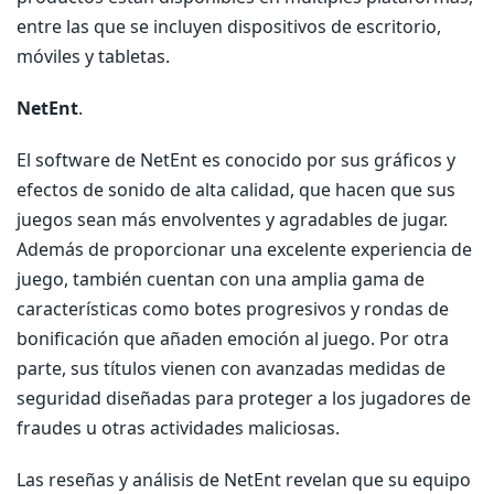
entre las que se incluyen dispositivos de escritorio,
móviles y tabletas.
NetEnt
.
El software de NetEnt es conocido por sus gráficos y
efectos de sonido de alta calidad, que hacen que sus
juegos sean más envolventes y agradables de jugar.
Además de proporcionar una excelente experiencia de
juego, también cuentan con una amplia gama de
características como botes progresivos y rondas de
bonificación que añaden emoción al juego. Por otra
parte, sus títulos vienen con avanzadas medidas de
seguridad diseñadas para proteger a los jugadores de
fraudes u otras actividades maliciosas.
Las reseñas y análisis de NetEnt revelan que su equipo