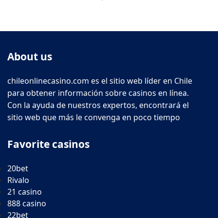
About us
chileonlinecasino.com es el sitio web líder en Chile
para obtener información sobre casinos en línea.
Con la ayuda de nuestros expertos, encontrará el
sitio web que más le convenga en poco tiempo
Favorite casinos
20bet
Rivalo
21 casino
888 casino
22bet