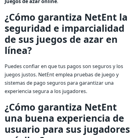
Juegos de azar online
.
¿Cómo garantiza NetEnt la
seguridad e imparcialidad
de sus juegos de azar en
línea?
Puedes confiar en que tus pagos son seguros y los
juegos justos. NetEnt emplea pruebas de juego y
sistemas de pago seguros para garantizar una
experiencia segura a los jugadores.
¿Cómo garantiza NetEnt
una buena experiencia de
usuario para sus jugadores