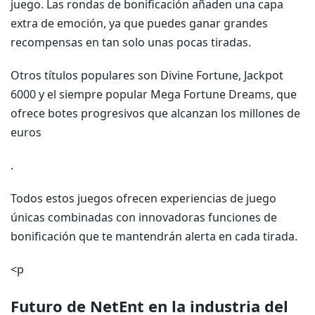
juego. Las rondas de bonificación añaden una capa
extra de emoción, ya que puedes ganar grandes
recompensas en tan solo unas pocas tiradas.
Otros títulos populares son Divine Fortune, Jackpot
6000 y el siempre popular Mega Fortune Dreams, que
ofrece botes progresivos que alcanzan los millones de
euros
.
Todos estos juegos ofrecen experiencias de juego
únicas combinadas con innovadoras funciones de
bonificación que te mantendrán alerta en cada tirada.
<p
Futuro de NetEnt en la industria del