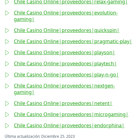
Chile Casino Online|proveedores|relax-gaming|
Chile Casino Online|proveedores|evolution-
gaming|
Chile Casino Online|proveedores|quickspin|
Chile Casino Online|proveedores|pragmatic-play|
Chile Casino Online|proveedores|playson|
Chile Casino Online|proveedores|playtech|
Chile Casino Online|proveedores|play-n-go|
Chile Casino Online|proveedores|nextgen-
gaming|
Chile Casino Online|proveedores|netent|
Chile Casino Online|proveedores|microgaming|
Chile Casino Online|proveedores|endorphina|
Última actualización: Diciembre 25, 2023