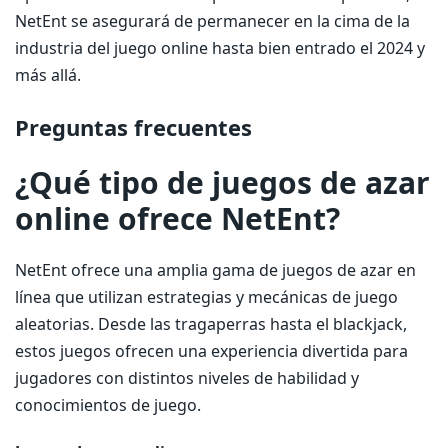
NetEnt se asegurará de permanecer en la cima de la
industria del juego online hasta bien entrado el 2024 y
más allá.
Preguntas frecuentes
¿Qué tipo de juegos de azar
online ofrece NetEnt?
NetEnt ofrece una amplia gama de juegos de azar en
línea que utilizan estrategias y mecánicas de juego
aleatorias. Desde las tragaperras hasta el blackjack,
estos juegos ofrecen una experiencia divertida para
jugadores con distintos niveles de habilidad y
conocimientos de juego.