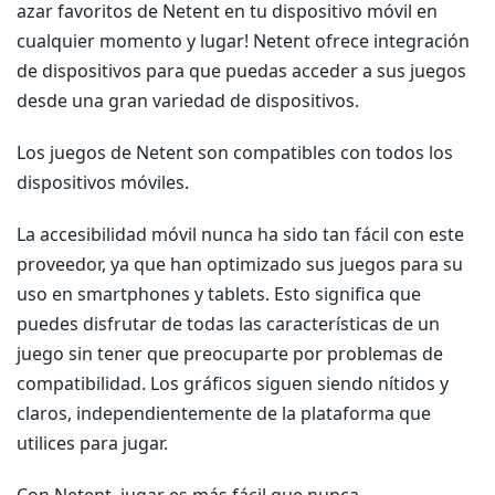
azar favoritos de Netent en tu dispositivo móvil en
cualquier momento y lugar! Netent ofrece integración
de dispositivos para que puedas acceder a sus juegos
desde una gran variedad de dispositivos.
Los juegos de Netent son compatibles con todos los
dispositivos móviles.
La accesibilidad móvil nunca ha sido tan fácil con este
proveedor, ya que han optimizado sus juegos para su
uso en smartphones y tablets. Esto significa que
puedes disfrutar de todas las características de un
juego sin tener que preocuparte por problemas de
compatibilidad. Los gráficos siguen siendo nítidos y
claros, independientemente de la plataforma que
utilices para jugar.