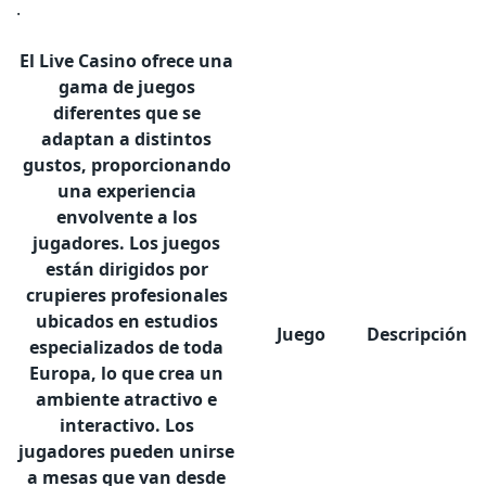
.
El Live Casino ofrece una
gama de juegos
diferentes que se
adaptan a distintos
gustos, proporcionando
una experiencia
envolvente a los
jugadores. Los juegos
están dirigidos por
crupieres profesionales
ubicados en estudios
Juego
Descripción
especializados de toda
Europa, lo que crea un
ambiente atractivo e
interactivo. Los
jugadores pueden unirse
a mesas que van desde