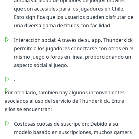
amplia variedad de opciones de juegos móviles
que son accesibles para los jugadores en Chile.
Esto significa que los usuarios pueden disfrutar de
una diversa gama de títulos con facilidad.
Interacción social: A través de su app, Thunderkick
permite a los jugadores conectarse con otros en el
mismo juego o foros en línea, proporcionando un
aspecto social al juego.
.
Por otro lado, también hay algunos inconvenientes
asociados al uso del servicio de Thunderkick. Entre
ellos se encuentran:
Costosas cuotas de suscripción: Debido a su
modelo basado en suscripciones, muchos gamers