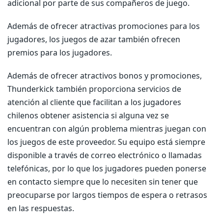
adicional por parte de sus compañeros de juego.
Además de ofrecer atractivas promociones para los
jugadores, los juegos de azar también ofrecen
premios para los jugadores.
Además de ofrecer atractivos bonos y promociones,
Thunderkick también proporciona servicios de
atención al cliente que facilitan a los jugadores
chilenos obtener asistencia si alguna vez se
encuentran con algún problema mientras juegan con
los juegos de este proveedor. Su equipo está siempre
disponible a través de correo electrónico o llamadas
telefónicas, por lo que los jugadores pueden ponerse
en contacto siempre que lo necesiten sin tener que
preocuparse por largos tiempos de espera o retrasos
en las respuestas.