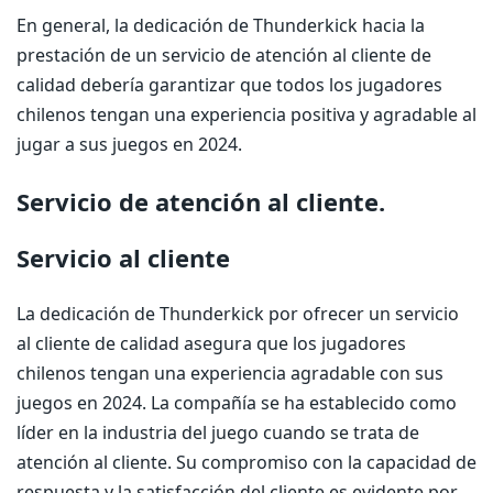
En general, la dedicación de Thunderkick hacia la
prestación de un servicio de atención al cliente de
calidad debería garantizar que todos los jugadores
chilenos tengan una experiencia positiva y agradable al
jugar a sus juegos en 2024.
Servicio de atención al cliente.
Servicio al cliente
La dedicación de Thunderkick por ofrecer un servicio
al cliente de calidad asegura que los jugadores
chilenos tengan una experiencia agradable con sus
juegos en 2024. La compañía se ha establecido como
líder en la industria del juego cuando se trata de
atención al cliente. Su compromiso con la capacidad de
respuesta y la satisfacción del cliente es evidente por