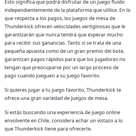
Esto significa que podrá disfrutar de un juego fluido
independientemente de la plataforma que utilice. En lo
que respecta a los pagos, los juegos de mesa de
Thunderkick ofrecen velocidades vertiginosas que le
garantizarán que nunca tendrá que esperar mucho
para recibir sus ganancias. Tanto si se trata de una
pequeña apuesta como de un gran premio del bote,
garantizan pagos rápidos para que los jugadores no
tengan que preocuparse por un largo proceso de
pago cuando jueguen a su juego favorito.
Si quieres jugar a tu juego favorito, Thunderkick te
ofrece una gran variedad de juegos de mesa.
Si estás buscando una experiencia de juego online
envolvente en Chile, considera echar un vistazo a lo
que Thunderkick tiene para ofrecerte.