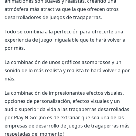
animaciones son suaves y realistas, creando una
atmósfera más atractiva que la que ofrecen otros
desarrolladores de juegos de tragaperras.
Todo se combina a la perfección para ofrecerte una
experiencia de juego inigualable que te hará volver a
por más.
La combinación de unos gráficos asombrosos y un
sonido de lo más realista y realista te hará volver a por
más.
La combinación de impresionantes efectos visuales,
opciones de personalización, efectos visuales y un
audio superior da vida a las tragaperras desarrolladas
por Play’N Go: ¡no es de extrañar que sea una de las
empresas de desarrollo de juegos de tragaperras más
respetadas del momento!