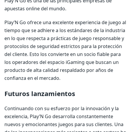
Play’N Go es una de las principales empresas de
apuestas online del mundo.
Play’N Go ofrece una excelente experiencia de juego al
tiempo que se adhiere a los estándares de la industria
en lo que respecta a prácticas de juego responsable y
protocolos de seguridad estrictos para la protección
del cliente. Esto los convierte en un socio fiable para
los operadores del espacio iGaming que buscan un
producto de alta calidad respaldado por años de
confianza en el mercado.
Futuros lanzamientos
Continuando con su esfuerzo por la innovación y la
excelencia, Play’N Go desarrolla constantemente
nuevos y emocionantes juegos para sus clientes. Una