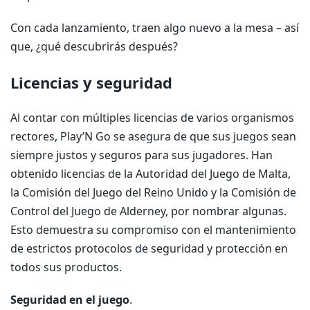
Con cada lanzamiento, traen algo nuevo a la mesa – así
que, ¿qué descubrirás después?
Licencias y seguridad
Al contar con múltiples licencias de varios organismos
rectores, Play’N Go se asegura de que sus juegos sean
siempre justos y seguros para sus jugadores. Han
obtenido licencias de la Autoridad del Juego de Malta,
la Comisión del Juego del Reino Unido y la Comisión de
Control del Juego de Alderney, por nombrar algunas.
Esto demuestra su compromiso con el mantenimiento
de estrictos protocolos de seguridad y protección en
todos sus productos.
Seguridad en el juego
.