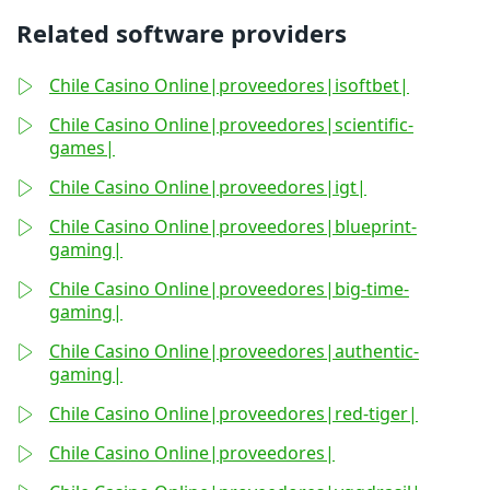
Related software providers
Chile Casino Online|proveedores|isoftbet|
Chile Casino Online|proveedores|scientific-
games|
Chile Casino Online|proveedores|igt|
Chile Casino Online|proveedores|blueprint-
gaming|
Chile Casino Online|proveedores|big-time-
gaming|
Chile Casino Online|proveedores|authentic-
gaming|
Chile Casino Online|proveedores|red-tiger|
Chile Casino Online|proveedores|