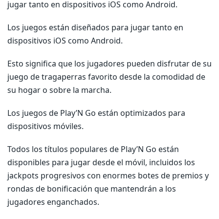
jugar tanto en dispositivos iOS como Android.
Los juegos están diseñados para jugar tanto en
dispositivos iOS como Android.
Esto significa que los jugadores pueden disfrutar de su
juego de tragaperras favorito desde la comodidad de
su hogar o sobre la marcha.
Los juegos de Play’N Go están optimizados para
dispositivos móviles.
Todos los títulos populares de Play’N Go están
disponibles para jugar desde el móvil, incluidos los
jackpots progresivos con enormes botes de premios y
rondas de bonificación que mantendrán a los
jugadores enganchados.