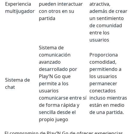
Experiencia
pueden interactuar
atractiva,
multijugador
con otros en su
además de crear
partida
un sentimiento
de comunidad
entre los
usuarios
Sistema de
comunicación
Proporciona
avanzado
comodidad,
desarrollado por
permitiendo a
Play’N Go que
los usuarios
Sistema de
permite a los
permanecer
chat
usuarios
conectados
comunicarse entre sí
incluso mientras
de forma rápida y
están en medio
sencilla desde el
de una partida.
propio juego
El compromiso de Play’N Go de ofrecer experiencias