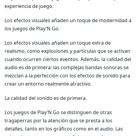
experiencia de juego.
Los efectos visuales añaden un toque de modernidad a
los juegos de Play’N Go.
Los efectos visuales añaden un toque extra de
realismo, como explosiones y partículas que se activan
cuando ocurren ciertos eventos. Además, la calidad del
audio es de primera: las complejas bandas sonoras se
mezclan a la perfección con los efectos de sonido para
crear un entorno realmente atractivo.
La calidad del sonido es de primera.
Los juegos de Play’N Go se distinguen de otras
tragaperras por la atención que se presta a los
detalles, tanto en los gráficos como en el audio. Las