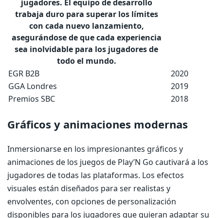
jugadores. El equipo de desarrollo
trabaja duro para superar los límites
con cada nuevo lanzamiento,
asegurándose de que cada experiencia
sea inolvidable para los jugadores de
todo el mundo.
EGR B2B
2020
GGA Londres
2019
Premios SBC
2018
Gráficos y animaciones modernas
Inmersionarse en los impresionantes gráficos y
animaciones de los juegos de Play’N Go cautivará a los
jugadores de todas las plataformas. Los efectos
visuales están diseñados para ser realistas y
envolventes, con opciones de personalización
disponibles para los jugadores que quieran adaptar su