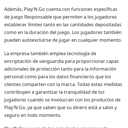
Además, Play’N Go cuenta con funciones específicas
de Juego Responsable que permiten a los jugadores
establecer límites tanto en las cantidades depositadas
como en la duración del juego. Los jugadores también
pueden autoexcluirse de jugar en cualquier momento.
La empresa también emplea tecnología de
encriptación de vanguardia para proporcionar capas
adicionales de protección tanto para la información
personal como para los datos financieros que los
clientes comparten con la marca. Todas estas medidas
contribuyen a garantizar la tranquilidad de los
jugadores cuando se involucran con los productos de
Play’N Go, ya que saben que su dinero está a salvo y
seguro en todo momento.