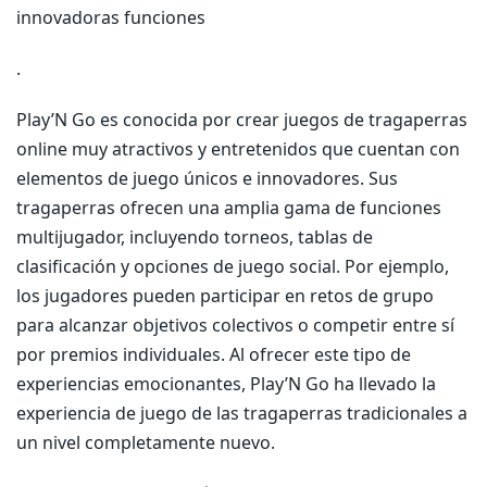
innovadoras funciones
.
Play’N Go es conocida por crear juegos de tragaperras
online muy atractivos y entretenidos que cuentan con
elementos de juego únicos e innovadores. Sus
tragaperras ofrecen una amplia gama de funciones
multijugador, incluyendo torneos, tablas de
clasificación y opciones de juego social. Por ejemplo,
los jugadores pueden participar en retos de grupo
para alcanzar objetivos colectivos o competir entre sí
por premios individuales. Al ofrecer este tipo de
experiencias emocionantes, Play’N Go ha llevado la
experiencia de juego de las tragaperras tradicionales a
un nivel completamente nuevo.