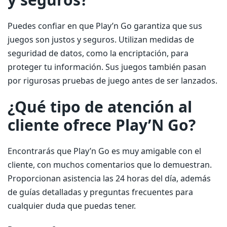
Puedes confiar en que Play’n Go garantiza que sus
juegos son justos y seguros. Utilizan medidas de
seguridad de datos, como la encriptación, para
proteger tu información. Sus juegos también pasan
por rigurosas pruebas de juego antes de ser lanzados.
¿Qué tipo de atención al
cliente ofrece Play’N Go?
Encontrarás que Play’n Go es muy amigable con el
cliente, con muchos comentarios que lo demuestran.
Proporcionan asistencia las 24 horas del día, además
de guías detalladas y preguntas frecuentes para
cualquier duda que puedas tener.