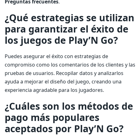
Preguntas frecuentes
.
¿Qué estrategias se utilizan
para garantizar el éxito de
los juegos de Play’N Go?
Puedes asegurar el éxito con estrategias de
compromiso como los comentarios de los clientes y las
pruebas de usuarios. Recopilar datos y analizarlos
ayuda a mejorar el diseño del juego, creando una
experiencia agradable para los jugadores.
¿Cuáles son los métodos de
pago más populares
aceptados por Play’N Go?