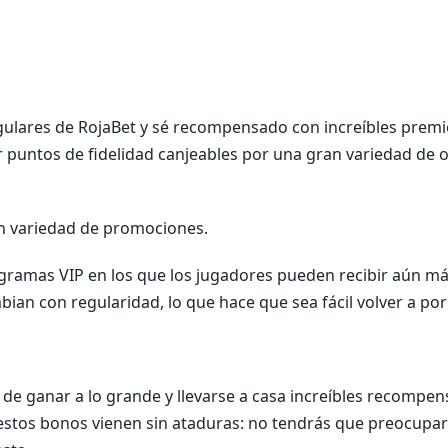
ulares de RojaBet y sé recompensado con increíbles premi
 puntos de fidelidad canjeables por una gran variedad de o
an variedad de promociones.
gramas VIP en los que los jugadores pueden recibir aún m
an con regularidad, lo que hace que sea fácil volver a por
de ganar a lo grande y llevarse a casa increíbles recompen
 estos bonos vienen sin ataduras: no tendrás que preocupar