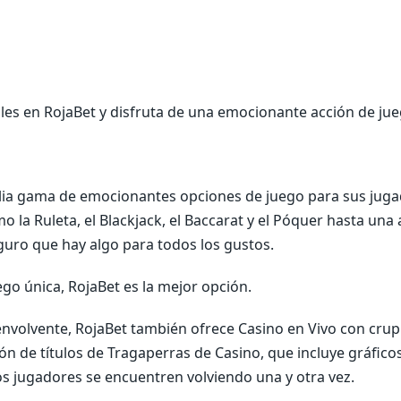
les en RojaBet y disfruta de una emocionante acción de ju
plia gama de emocionantes opciones de juego para sus juga
 la Ruleta, el Blackjack, el Baccarat y el Póquer hasta una
guro que hay algo para todos los gustos.
go única, RojaBet es la mejor opción.
nvolvente, RojaBet también ofrece Casino en Vivo con crup
n de títulos de Tragaperras de Casino, que incluye gráfico
s jugadores se encuentren volviendo una y otra vez.