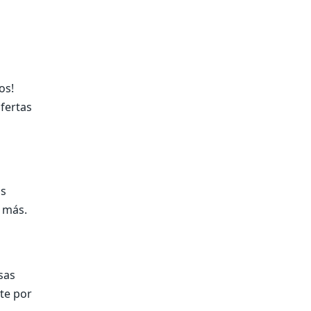
os!
fertas
ás
 más.
sas
te por