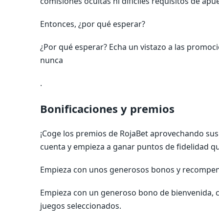
comisiones ocultas ni difíciles requisitos de apu
Entonces, ¿por qué esperar?
¿Por qué esperar? Echa un vistazo a las promo
nunca
.
Bonificaciones y premios
¡Coge los premios de RojaBet aprovechando sus
cuenta y empieza a ganar puntos de fidelidad q
Empieza con unos generosos bonos y recompen
Empieza con un generoso bono de bienvenida, co
juegos seleccionados.