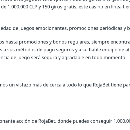
e 1.000.000 CLP y 150 giros gratis, este casino en línea tie
riedad de juegos emocionantes, promociones periódicas y 
s hasta promociones y bonos regulares, siempre encontra
s a sus métodos de pago seguros y a su fiable equipo de a
iencia de juego será segura y agradable en todo momento.
os un vistazo más de cerca a todo lo que RojaBet tiene pa
ionante acción de RojaBet, donde puedes conseguir 1.000.0