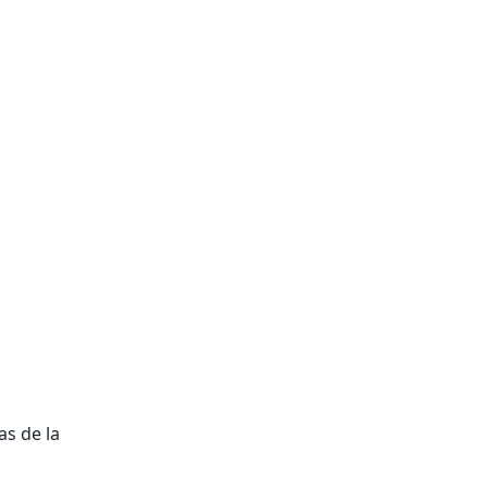
as de la