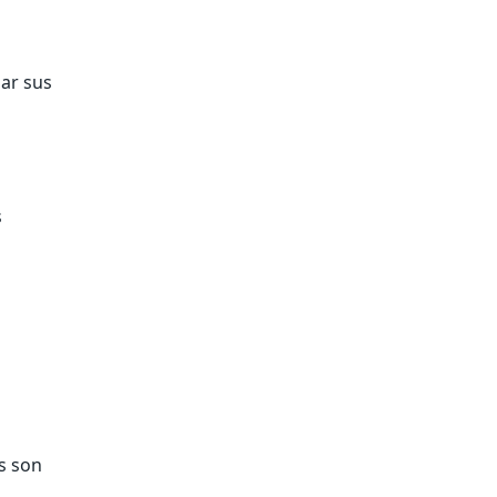
zar sus
s
s son