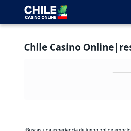
Casinos Móviles
Chile Casino Online|casino-en-vivo|baccarat-en-
Cashback
Tragamonedas Gratis
Blackjack
vivo|
Casinos Nuevos
Recarga
Ruleta
Chile Casino Online|r
Chile Casino Online|casino-en-vivo|blackjack-en-
vivo|
Casino en Vivo
Sin Deposito
Baccarat
VIP
Juegos de Choque
Bienvenida
Game Shows
Sin Requisito
¿Buscas una experiencia de juego online emociona