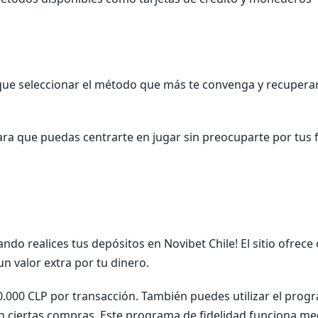
s que seleccionar el método que más te convenga y recuperar
para que puedas centrarte en jugar sin preocuparte por tus 
o realices tus depósitos en Novibet Chile! El sitio ofrece 
n valor extra por tu dinero.
30.000 CLP por transacción. También puedes utilizar el prog
n ciertas compras. Este programa de fidelidad funciona me