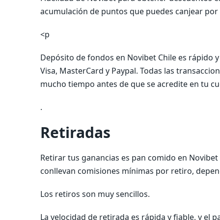
acumulación de puntos que puedes canjear por 
<p
Depósito de fondos en Novibet Chile es rápido 
Visa, MasterCard y Paypal. Todas las transacci
mucho tiempo antes de que se acredite en tu cue
.
Retiradas
Retirar tus ganancias es pan comido en Novibet C
conllevan comisiones mínimas por retiro, depen
Los retiros son muy sencillos.
La velocidad de retirada es rápida y fiable, y el