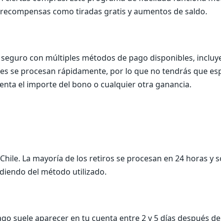
recompensas como tiradas gratis y aumentos de saldo.
y seguro con múltiples métodos de pago disponibles, inclu
ones se procesan rápidamente, por lo que no tendrás que es
nta el importe del bono o cualquier otra ganancia.
hile. La mayoría de los retiros se procesan en 24 horas y s
diendo del método utilizado.
 pago suele aparecer en tu cuenta entre 2 y 5 días después de