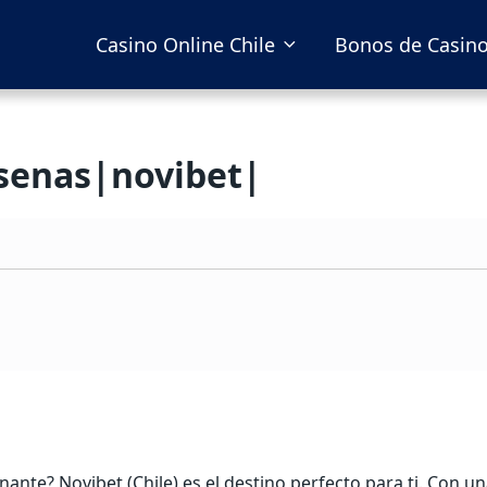
Casino Online Chile
Bonos de Casin
esenas|novibet|
nte? Novibet (Chile) es el destino perfecto para ti. Con u