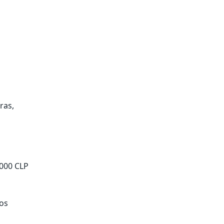
ras,
.000 CLP
los