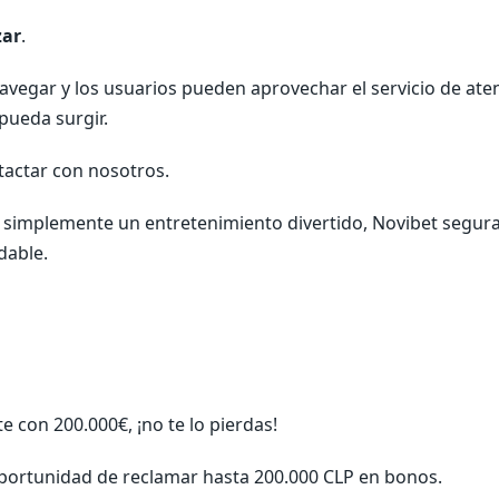
zar
.
navegar y los usuarios pueden aprovechar el servicio de ate
pueda surgir.
tactar con nosotros.
 simplemente un entretenimiento divertido, Novibet segu
dable.
 con 200.000€, ¡no te lo pierdas!
oportunidad de reclamar hasta 200.000 CLP en bonos.