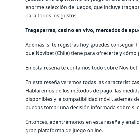
enorme selección de juegos, que incluye tragap
para todos los gustos.
Tragaperras, casino en vivo, mercados de ap
Además, si te registras hoy, ¡puedes conseguir 
que Novibet (Chile) tiene para ofrecerte y cómo
En esta reseña te contamos todo sobre Novibet (
En esta reseña veremos todas las característica
Hablaremos de los métodos de pago, las medidas 
disponibles y la compatibilidad móvil, además de 
puedas tomar una decisión informada sobre si e
Entonces, adentrémonos en esta reseña y analice
gran plataforma de juego online.