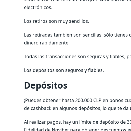
electrónicos.
Los retiros son muy sencillos.
Las retiradas también son sencillas, sólo tiene
dinero rápidamente.
Todas las transacciones son seguras y fiables, 
Los depósitos son seguros y fiables.
Depósitos
¡Puedes obtener hasta 200.000 CLP en bonos cuand
de cashback en algunos depósitos, lo que te da u
Al realizar pagos, hay un límite de depósito de 
Fidelidad de Novibet para obtener descuentos e