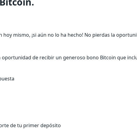
Bitcoin.
n hoy mismo, ¡si aún no lo ha hecho! No pierdas la oportun
a oportunidad de recibir un generoso bono Bitcoin que incl
apuesta
orte de tu primer depósito