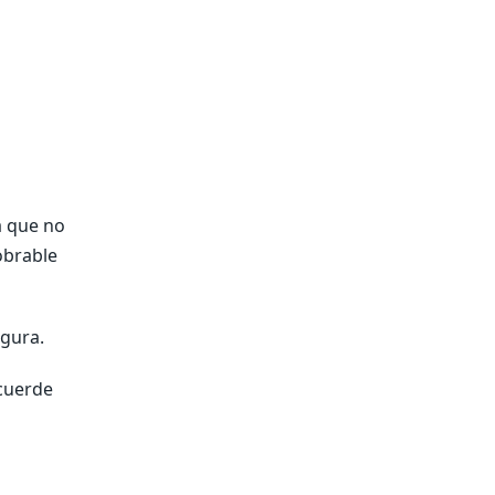
a que no
obrable
egura.
ecuerde