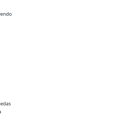
uyendo
s
uedas
a