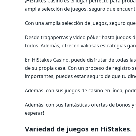
¡HiStakes Casino es el lugar perfecto para prob
amplia selección de juegos, seguro que encuentr
Con una amplia selección de juegos, seguro que 
Desde tragaperras y video póker hasta juegos de
todos. Además, ofrecen valiosas estrategias gan
En HiStakes Casino, puede disfrutar de todas las
de su propia casa. Con un proceso de registro se
importantes, puedes estar seguro de que tu dine
Además, con sus juegos de casino en línea, podrá
Además, con sus fantásticas ofertas de bonos y
esperar!
Variedad de juegos en HiStakes.