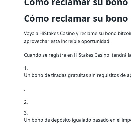
Cómo reclamar su bono 
Cómo reclamar su bono
Vaya a HiStakes Casino y reclame su bono bitcoi
aprovechar esta increíble oportunidad.
Cuando se registre en HiStakes Casino, tendrá l
Un bono de tiradas gratuitas sin requisitos de 
.
Un bono de depósito igualado basado en el imp