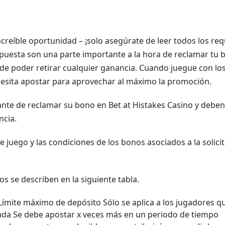
creíble oportunidad – ¡solo asegúrate de leer todos los req
apuesta son una parte importante a la hora de reclamar tu 
 de poder retirar cualquier ganancia. Cuando juegue con lo
cesita apostar para aprovechar al máximo la promoción.
ante de reclamar su bono en Bet at Histakes Casino y deben
ncia.
de juego y las condiciones de los bonos asociados a la solici
os se describen en la siguiente tabla.
 Límite máximo de depósito Sólo se aplica a los jugadores q
ada Se debe apostar x veces más en un periodo de tiempo