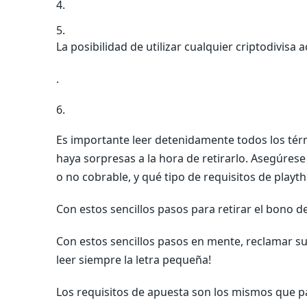
La posibilidad de utilizar cualquier criptodivisa
.
Es importante leer detenidamente todos los tér
haya sorpresas a la hora de retirarlo. Asegúrese
o no cobrable, y qué tipo de requisitos de playt
Con estos sencillos pasos para retirar el bono d
Con estos sencillos pasos en mente, reclamar su 
leer siempre la letra pequeña!
Los requisitos de apuesta son los mismos que pa