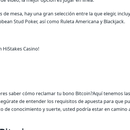
de vídeo, la mejor opción es jugar en línea.
s de mesa, hay una gran selección entre la que elegir, incl
bbean Stud Poker, así como Ruleta Americana y Blackjack.
n HiStakes Casino!
ieres saber cómo reclamar tu bono Bitcoin?Aquí tenemos la
asegúrate de entender los requisitos de apuesta para que p
o de conocimiento y suerte, usted podría estar en camino 