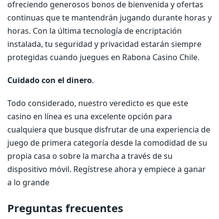
ofreciendo generosos bonos de bienvenida y ofertas
continuas que te mantendrán jugando durante horas y
horas. Con la última tecnología de encriptación
instalada, tu seguridad y privacidad estarán siempre
protegidas cuando juegues en Rabona Casino Chile.
Cuidado con el dinero
.
Todo considerado, nuestro veredicto es que este
casino en línea es una excelente opción para
cualquiera que busque disfrutar de una experiencia de
juego de primera categoría desde la comodidad de su
propia casa o sobre la marcha a través de su
dispositivo móvil. Regístrese ahora y empiece a ganar
a lo grande
Preguntas frecuentes