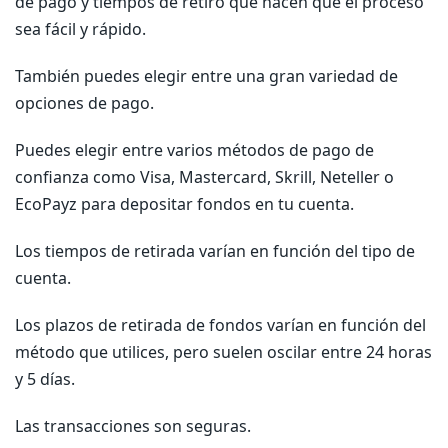
de pago y tiempos de retiro que hacen que el proceso
sea fácil y rápido.
También puedes elegir entre una gran variedad de
opciones de pago.
Puedes elegir entre varios métodos de pago de
confianza como Visa, Mastercard, Skrill, Neteller o
EcoPayz para depositar fondos en tu cuenta.
Los tiempos de retirada varían en función del tipo de
cuenta.
Los plazos de retirada de fondos varían en función del
método que utilices, pero suelen oscilar entre 24 horas
y 5 días.
Las transacciones son seguras.