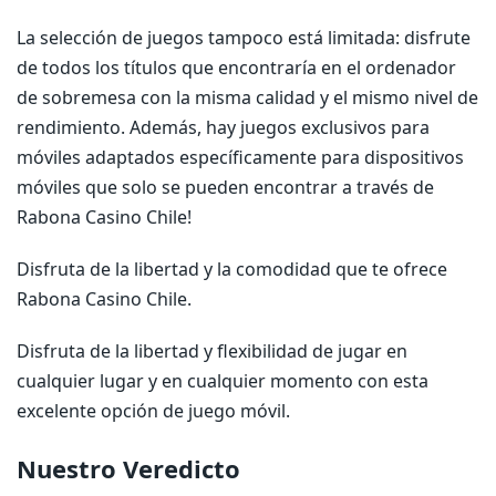
La selección de juegos tampoco está limitada: disfrute
de todos los títulos que encontraría en el ordenador
de sobremesa con la misma calidad y el mismo nivel de
rendimiento. Además, hay juegos exclusivos para
móviles adaptados específicamente para dispositivos
móviles que solo se pueden encontrar a través de
Rabona Casino Chile!
Disfruta de la libertad y la comodidad que te ofrece
Rabona Casino Chile.
Disfruta de la libertad y flexibilidad de jugar en
cualquier lugar y en cualquier momento con esta
excelente opción de juego móvil.
Nuestro Veredicto