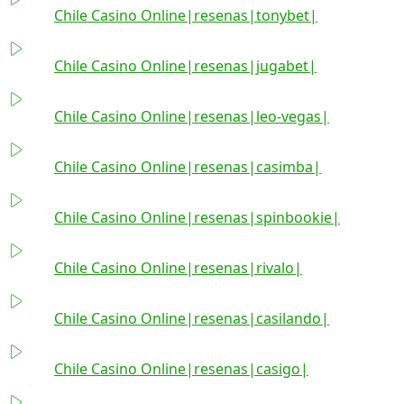
Chile Casino Online|resenas|tonybet|
Chile Casino Online|resenas|jugabet|
Chile Casino Online|resenas|leo-vegas|
Chile Casino Online|resenas|casimba|
Chile Casino Online|resenas|spinbookie|
Chile Casino Online|resenas|rivalo|
Chile Casino Online|resenas|casilando|
Chile Casino Online|resenas|casigo|