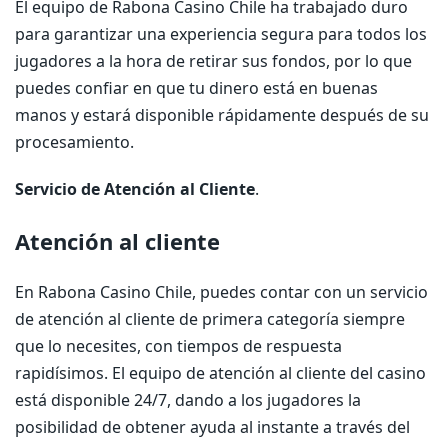
El equipo de Rabona Casino Chile ha trabajado duro
para garantizar una experiencia segura para todos los
jugadores a la hora de retirar sus fondos, por lo que
puedes confiar en que tu dinero está en buenas
manos y estará disponible rápidamente después de su
procesamiento.
Servicio de Atención al Cliente
.
Atención al cliente
En Rabona Casino Chile, puedes contar con un servicio
de atención al cliente de primera categoría siempre
que lo necesites, con tiempos de respuesta
rapidísimos. El equipo de atención al cliente del casino
está disponible 24/7, dando a los jugadores la
posibilidad de obtener ayuda al instante a través del