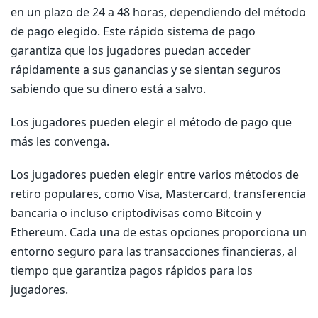
en un plazo de 24 a 48 horas, dependiendo del método
de pago elegido. Este rápido sistema de pago
garantiza que los jugadores puedan acceder
rápidamente a sus ganancias y se sientan seguros
sabiendo que su dinero está a salvo.
Los jugadores pueden elegir el método de pago que
más les convenga.
Los jugadores pueden elegir entre varios métodos de
retiro populares, como Visa, Mastercard, transferencia
bancaria o incluso criptodivisas como Bitcoin y
Ethereum. Cada una de estas opciones proporciona un
entorno seguro para las transacciones financieras, al
tiempo que garantiza pagos rápidos para los
jugadores.