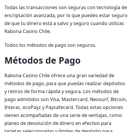
Todas las transacciones son seguras con tecnología de
encriptación avanzada, por lo que puedes estar seguro
de que tu dinero está a salvo y seguro cuando utilizas
Rabona Casino Chile.
Todos los métodos de pago son seguros.
Métodos de Pago
Rabona Casino Chile ofrece una gran variedad de
métodos de pago, para que puedas realizar depósitos
y retiros de forma rápida y segura. Los métodos de
pago admitidos son Visa, Mastercard, Neosurf, Bitcoin,
Interac, ecoPayz y Paysafecard. Todas estas opciones
vienen acompañadas de una serie de ventajas, como
planes de devolución de dinero en efectivo para
tarjetas seleccionadas y límites de depósito para