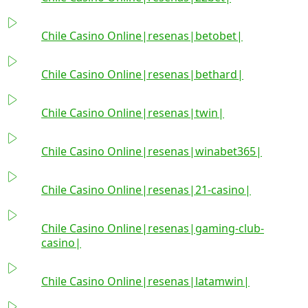
Chile Casino Online|resenas|betobet|
Chile Casino Online|resenas|bethard|
Chile Casino Online|resenas|twin|
Chile Casino Online|resenas|winabet365|
Chile Casino Online|resenas|21-casino|
Chile Casino Online|resenas|gaming-club-
casino|
Chile Casino Online|resenas|latamwin|