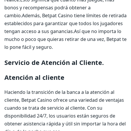
bonos y recompensas podrá obtener a
cambio.Además, Betpat Casino tiene límites de retirada
establecidos para garantizar que todos los jugadores
tengan acceso a sus ganancias.Así que no importa lo
mucho o poco que quieras retirar de una vez, Betpat te
lo pone fácil y seguro.
Servicio de Atención al Cliente.
Atención al cliente
Haciendo la transición de la banca a la atención al
cliente, Betpat Casino ofrece una variedad de ventajas
cuando se trata de servicio al cliente. Con su
disponibilidad 24/7, los usuarios están seguros de
obtener asistencia rápida y útil sin importar la hora del