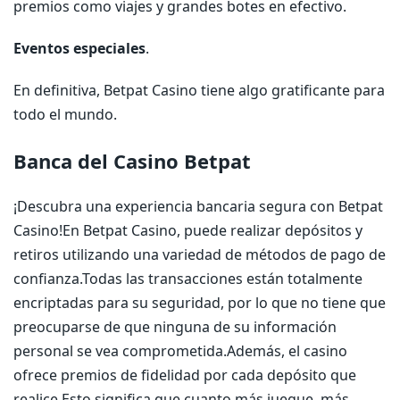
premios como viajes y grandes botes en efectivo.
Eventos especiales
.
En definitiva, Betpat Casino tiene algo gratificante para
todo el mundo.
Banca del Casino Betpat
¡Descubra una experiencia bancaria segura con Betpat
Casino!En Betpat Casino, puede realizar depósitos y
retiros utilizando una variedad de métodos de pago de
confianza.Todas las transacciones están totalmente
encriptadas para su seguridad, por lo que no tiene que
preocuparse de que ninguna de su información
personal se vea comprometida.Además, el casino
ofrece premios de fidelidad por cada depósito que
realice.Esto significa que cuanto más juegue, más