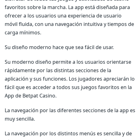
favoritos sobre la marcha. La app está diseñada para
ofrecer a los usuarios una experiencia de usuario
móvil fluida, con una navegación intuitiva y tiempos de
carga mínimos.
Su diseño moderno hace que sea fácil de usar.
Su moderno diseño permite a los usuarios orientarse
rápidamente por las distintas secciones de la
aplicación y sus funciones. Los jugadores apreciarán lo
fácil que es acceder a todos sus juegos favoritos en la
App de Betpat Casino.
La navegación por las diferentes secciones de la app es
muy sencilla.
La navegación por los distintos menús es sencilla y de