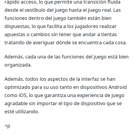
rápido acceso, lo que permite una transición fluida
desde el vestíbulo del juego hasta el juego real. Las
funciones dentro del juego también están bien
dispuestas, lo que facilita a los jugadores realizar
apuestas o cambios sin tener que andar a tientas
tratando de averiguar dónde se encuentra cada cosa.
Además, cada una de las funciones del juego está bien
organizada.
Además, todos los aspectos de la interfaz se han
optimizado para su uso tanto en dispositivos Android
como iOS, lo que garantiza una experiencia de juego
agradable sin importar el tipo de dispositivo que se
esté utilizando.
<p