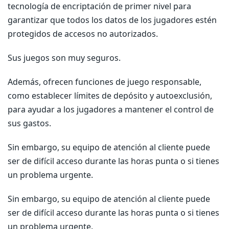
tecnología de encriptación de primer nivel para
garantizar que todos los datos de los jugadores estén
protegidos de accesos no autorizados.
Sus juegos son muy seguros.
Además, ofrecen funciones de juego responsable,
como establecer límites de depósito y autoexclusión,
para ayudar a los jugadores a mantener el control de
sus gastos.
Sin embargo, su equipo de atención al cliente puede
ser de difícil acceso durante las horas punta o si tienes
un problema urgente.
Sin embargo, su equipo de atención al cliente puede
ser de difícil acceso durante las horas punta o si tienes
un problema urgente.