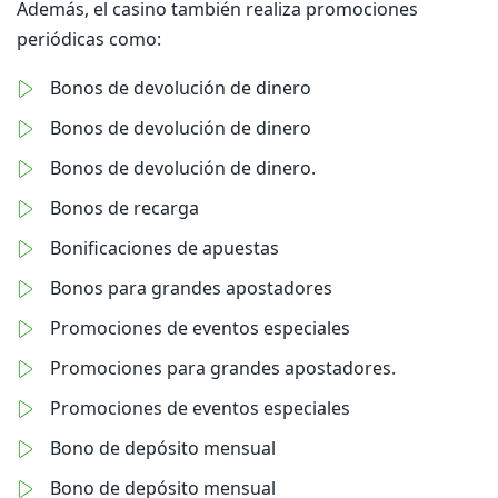
Además, el casino también realiza promociones
periódicas como:
Bonos de devolución de dinero
Bonos de devolución de dinero
Bonos de devolución de dinero.
Bonos de recarga
Bonificaciones de apuestas
Bonos para grandes apostadores
Promociones de eventos especiales
Promociones para grandes apostadores.
Promociones de eventos especiales
Bono de depósito mensual
Bono de depósito mensual