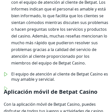
con el equipo de atención al cliente de Betpat. Los
informes indican que el personal es amable y está
bien informado, lo que facilita que los clientes se
sientan cómodos mientras discuten sus problemas
o hacen preguntas sobre los servicios y productos
del casino. Además, muchas reseñas mencionan lo
mucho más rápido que pudieron resolver sus
problemas gracias a la calidad del servicio de
atención al cliente proporcionado por los
miembros del equipo de Betpat Casino.
El equipo de atención al cliente de Betpat Casino es
muy amable y servicial.
Aplicación móvil de Betpat Casino
Con la aplicación móvil de Betpat Casino, puedes
disfrutar de todos tus juegos y actividades de casino