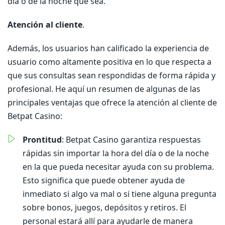
día o de la noche que sea.
Atención al cliente
.
Además, los usuarios han calificado la experiencia de
usuario como altamente positiva en lo que respecta a
que sus consultas sean respondidas de forma rápida y
profesional. He aquí un resumen de algunas de las
principales ventajas que ofrece la atención al cliente de
Betpat Casino:
Prontitud
: Betpat Casino garantiza respuestas
rápidas sin importar la hora del día o de la noche
en la que pueda necesitar ayuda con su problema.
Esto significa que puede obtener ayuda de
inmediato si algo va mal o si tiene alguna pregunta
sobre bonos, juegos, depósitos y retiros. El
personal estará allí para ayudarle de manera