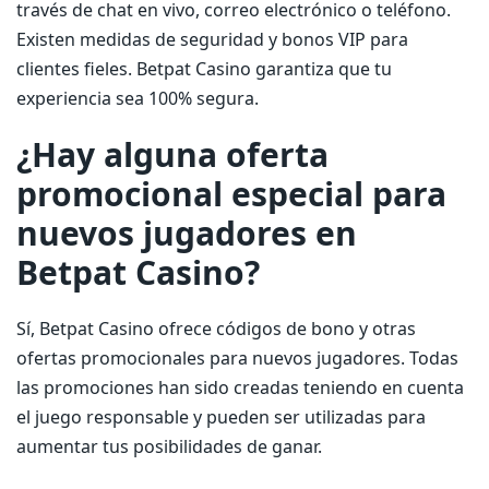
través de chat en vivo, correo electrónico o teléfono.
Existen medidas de seguridad y bonos VIP para
clientes fieles. Betpat Casino garantiza que tu
experiencia sea 100% segura.
¿Hay alguna oferta
promocional especial para
nuevos jugadores en
Betpat Casino?
Sí, Betpat Casino ofrece códigos de bono y otras
ofertas promocionales para nuevos jugadores. Todas
las promociones han sido creadas teniendo en cuenta
el juego responsable y pueden ser utilizadas para
aumentar tus posibilidades de ganar.