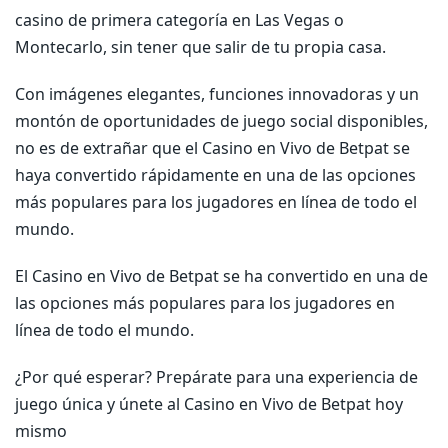
casino de primera categoría en Las Vegas o
Montecarlo, sin tener que salir de tu propia casa.
Con imágenes elegantes, funciones innovadoras y un
montón de oportunidades de juego social disponibles,
no es de extrañar que el Casino en Vivo de Betpat se
haya convertido rápidamente en una de las opciones
más populares para los jugadores en línea de todo el
mundo.
El Casino en Vivo de Betpat se ha convertido en una de
las opciones más populares para los jugadores en
línea de todo el mundo.
¿Por qué esperar? Prepárate para una experiencia de
juego única y únete al Casino en Vivo de Betpat hoy
mismo