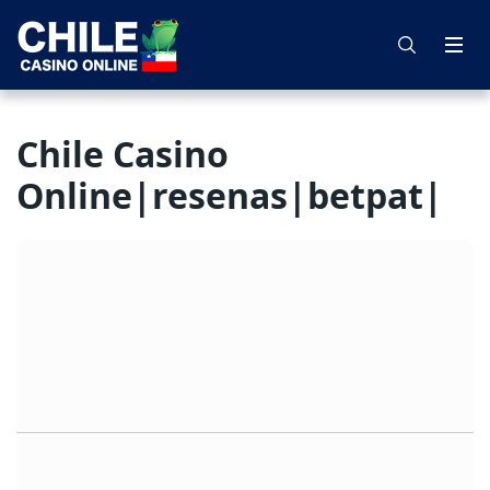
Casinos Móviles
Chile Casino Online|casino-en-
Cashback
Tragamonedas Gratis
Blackjack
vivo|baccarat-en-vivo|
Casinos Nuevos
Recarga
Ruleta
Chile Casino
Chile Casino Online|casino-en-
Online|resenas|betpat|
vivo|blackjack-en-vivo|
Casino en Vivo
Sin Deposito
Baccarat
VIP
Juegos de Choque
Bienvenida
Game Shows
Sin Requisito