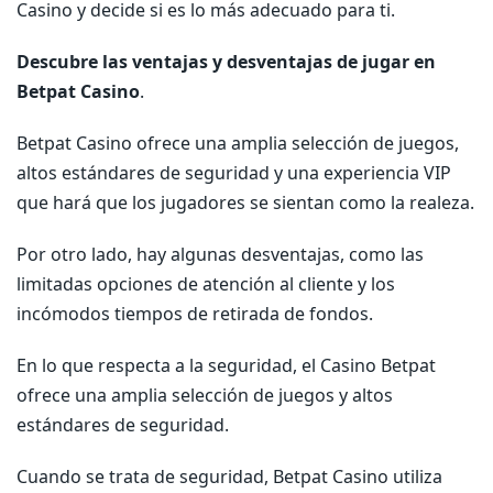
Casino y decide si es lo más adecuado para ti.
Descubre las ventajas y desventajas de jugar en
Betpat Casino
.
Betpat Casino ofrece una amplia selección de juegos,
altos estándares de seguridad y una experiencia VIP
que hará que los jugadores se sientan como la realeza.
Por otro lado, hay algunas desventajas, como las
limitadas opciones de atención al cliente y los
incómodos tiempos de retirada de fondos.
En lo que respecta a la seguridad, el Casino Betpat
ofrece una amplia selección de juegos y altos
estándares de seguridad.
Cuando se trata de seguridad, Betpat Casino utiliza