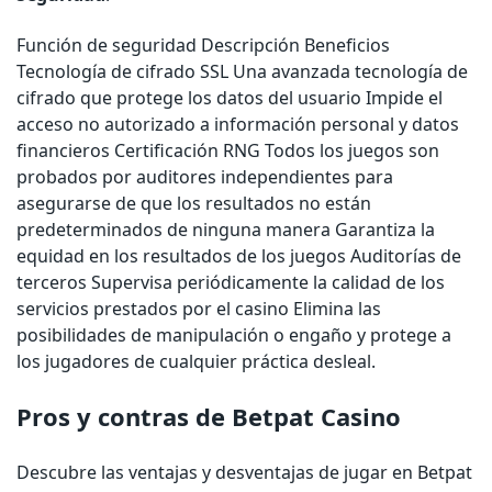
Función de seguridad Descripción Beneficios
Tecnología de cifrado SSL Una avanzada tecnología de
cifrado que protege los datos del usuario Impide el
acceso no autorizado a información personal y datos
financieros Certificación RNG Todos los juegos son
probados por auditores independientes para
asegurarse de que los resultados no están
predeterminados de ninguna manera Garantiza la
equidad en los resultados de los juegos Auditorías de
terceros Supervisa periódicamente la calidad de los
servicios prestados por el casino Elimina las
posibilidades de manipulación o engaño y protege a
los jugadores de cualquier práctica desleal.
Pros y contras de Betpat Casino
Descubre las ventajas y desventajas de jugar en Betpat