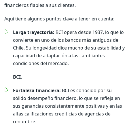
financieros fiables a sus clientes.
Aquí tiene algunos puntos clave a tener en cuenta:
Larga trayectoria:
BCI opera desde 1937, lo que lo
convierte en uno de los bancos más antiguos de
Chile. Su longevidad dice mucho de su estabilidad y
capacidad de adaptación a las cambiantes
condiciones del mercado.
BCI
.
Fortaleza financiera:
BCI es conocido por su
sólido desempeño financiero, lo que se refleja en
sus ganancias consistentemente positivas y en las
altas calificaciones crediticias de agencias de
renombre.