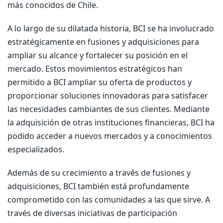
más conocidos de Chile.
A lo largo de su dilatada historia, BCI se ha involucrado
estratégicamente en fusiones y adquisiciones para
ampliar su alcance y fortalecer su posición en el
mercado. Estos movimientos estratégicos han
permitido a BCI ampliar su oferta de productos y
proporcionar soluciones innovadoras para satisfacer
las necesidades cambiantes de sus clientes. Mediante
la adquisición de otras instituciones financieras, BCI ha
podido acceder a nuevos mercados y a conocimientos
especializados.
Además de su crecimiento a través de fusiones y
adquisiciones, BCI también está profundamente
comprometido con las comunidades a las que sirve. A
través de diversas iniciativas de participación