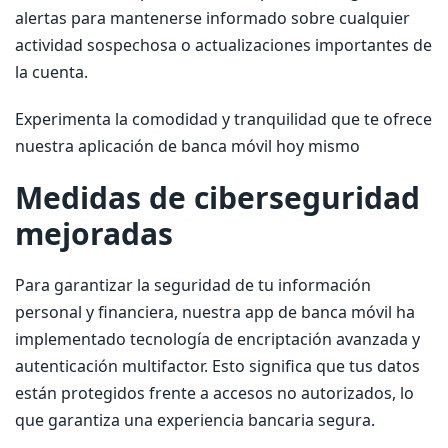
alertas para mantenerse informado sobre cualquier
actividad sospechosa o actualizaciones importantes de
la cuenta.
Experimenta la comodidad y tranquilidad que te ofrece
nuestra aplicación de banca móvil hoy mismo
Medidas de ciberseguridad
mejoradas
Para garantizar la seguridad de tu información
personal y financiera, nuestra app de banca móvil ha
implementado tecnología de encriptación avanzada y
autenticación multifactor. Esto significa que tus datos
están protegidos frente a accesos no autorizados, lo
que garantiza una experiencia bancaria segura.