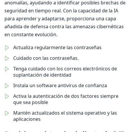
anomalías, ayudando a identificar posibles brechas de
seguridad en tiempo real. Con la capacidad de la IA
para aprender y adaptarse, proporciona una capa
añadida de defensa contra las amenazas cibernéticas
en constante evolución.
Actualiza regularmente las contraseñas
Cuidado con las contraseñas.
Tenga cuidado con los correos electrónicos de
suplantación de identidad
Instala un software antivirus de confianza
Activa la autenticación de dos factores siempre
que sea posible
Mantén actualizados el sistema operativo y las
aplicaciones