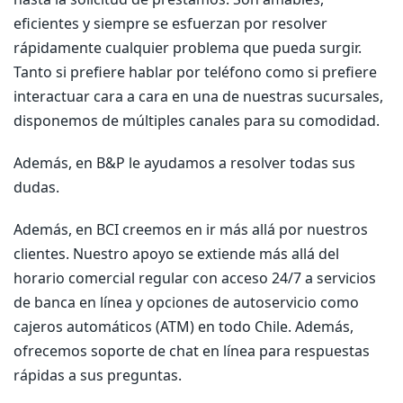
eficientes y siempre se esfuerzan por resolver
rápidamente cualquier problema que pueda surgir.
Tanto si prefiere hablar por teléfono como si prefiere
interactuar cara a cara en una de nuestras sucursales,
disponemos de múltiples canales para su comodidad.
Además, en B&P le ayudamos a resolver todas sus
dudas.
Además, en BCI creemos en ir más allá por nuestros
clientes. Nuestro apoyo se extiende más allá del
horario comercial regular con acceso 24/7 a servicios
de banca en línea y opciones de autoservicio como
cajeros automáticos (ATM) en todo Chile. Además,
ofrecemos soporte de chat en línea para respuestas
rápidas a sus preguntas.