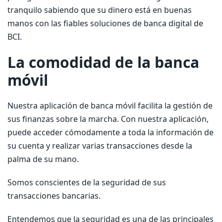
tranquilo sabiendo que su dinero está en buenas
manos con las fiables soluciones de banca digital de
BCI.
La comodidad de la banca
móvil
Nuestra aplicación de banca móvil facilita la gestión de
sus finanzas sobre la marcha. Con nuestra aplicación,
puede acceder cómodamente a toda la información de
su cuenta y realizar varias transacciones desde la
palma de su mano.
Somos conscientes de la seguridad de sus
transacciones bancarias.
Entendemos que la seguridad es una de las principales