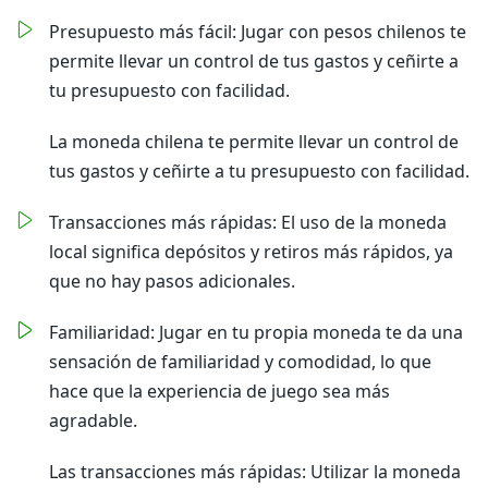
Presupuesto más fácil: Jugar con pesos chilenos te
permite llevar un control de tus gastos y ceñirte a
tu presupuesto con facilidad.
La moneda chilena te permite llevar un control de
tus gastos y ceñirte a tu presupuesto con facilidad.
Transacciones más rápidas: El uso de la moneda
local significa depósitos y retiros más rápidos, ya
que no hay pasos adicionales.
Familiaridad: Jugar en tu propia moneda te da una
sensación de familiaridad y comodidad, lo que
hace que la experiencia de juego sea más
agradable.
Las transacciones más rápidas: Utilizar la moneda