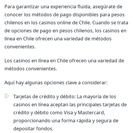
Para garantizar una experiencia fluida, asegúrate de
conocer los métodos de pago disponibles para pesos
chilenos en los casinos online de Chile. Cuando se trata
de opciones de pago en pesos chilenos, los casinos en
línea en Chile ofrecen una variedad de métodos
convenientes.
Los casinos en línea en Chile ofrecen una variedad de
métodos convenientes.
Aquí hay algunas opciones clave a considerar:
Tarjetas de crédito y débito: La mayoría de los
casinos en línea aceptan las principales tarjetas de
crédito y débito como Visa y Mastercard,
proporcionando una forma rápida y segura de
depositar fondos.