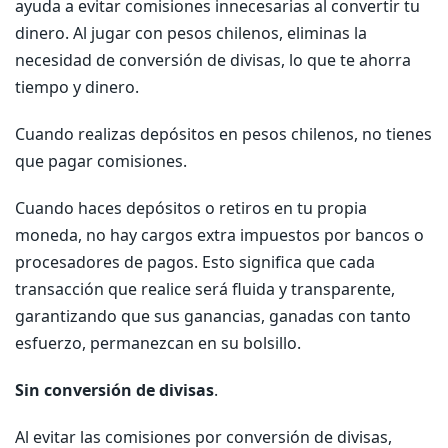
ayuda a evitar comisiones innecesarias al convertir tu
dinero. Al jugar con pesos chilenos, eliminas la
necesidad de conversión de divisas, lo que te ahorra
tiempo y dinero.
Cuando realizas depósitos en pesos chilenos, no tienes
que pagar comisiones.
Cuando haces depósitos o retiros en tu propia
moneda, no hay cargos extra impuestos por bancos o
procesadores de pagos. Esto significa que cada
transacción que realice será fluida y transparente,
garantizando que sus ganancias, ganadas con tanto
esfuerzo, permanezcan en su bolsillo.
Sin conversión de divisas
.
Al evitar las comisiones por conversión de divisas,