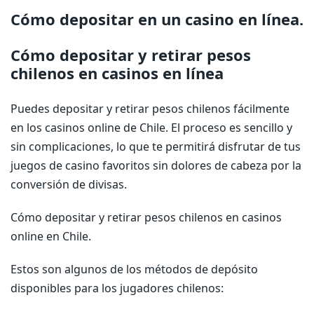
Cómo depositar en un casino en línea.
Cómo depositar y retirar pesos
chilenos en casinos en línea
Puedes depositar y retirar pesos chilenos fácilmente
en los casinos online de Chile. El proceso es sencillo y
sin complicaciones, lo que te permitirá disfrutar de tus
juegos de casino favoritos sin dolores de cabeza por la
conversión de divisas.
Cómo depositar y retirar pesos chilenos en casinos
online en Chile.
Estos son algunos de los métodos de depósito
disponibles para los jugadores chilenos: