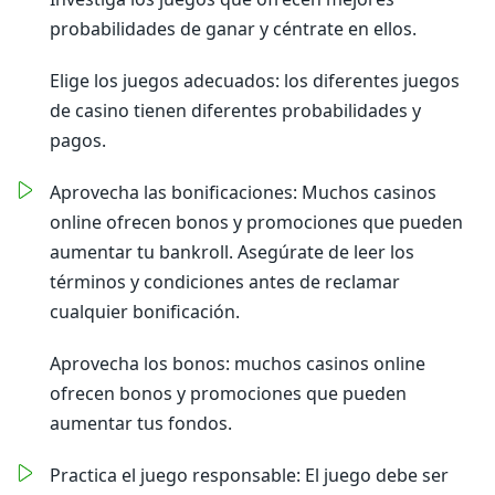
probabilidades de ganar y céntrate en ellos.
Elige los juegos adecuados: los diferentes juegos
de casino tienen diferentes probabilidades y
pagos.
Aprovecha las bonificaciones: Muchos casinos
online ofrecen bonos y promociones que pueden
aumentar tu bankroll. Asegúrate de leer los
términos y condiciones antes de reclamar
cualquier bonificación.
Aprovecha los bonos: muchos casinos online
ofrecen bonos y promociones que pueden
aumentar tus fondos.
Practica el juego responsable: El juego debe ser