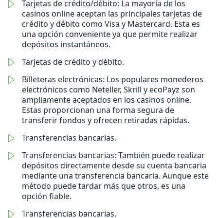
Tarjetas de crédito/débito: La mayoría de los
casinos online aceptan las principales tarjetas de
crédito y débito como Visa y Mastercard. Esta es
una opción conveniente ya que permite realizar
depósitos instantáneos.
Tarjetas de crédito y débito.
Billeteras electrónicas: Los populares monederos
electrónicos como Neteller, Skrill y ecoPayz son
ampliamente aceptados en los casinos online.
Estas proporcionan una forma segura de
transferir fondos y ofrecen retiradas rápidas.
Transferencias bancarias.
Transferencias bancarias: También puede realizar
depósitos directamente desde su cuenta bancaria
mediante una transferencia bancaria. Aunque este
método puede tardar más que otros, es una
opción fiable.
Transferencias bancarias.