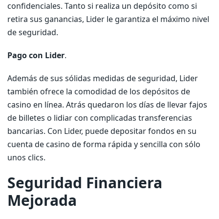
confidenciales. Tanto si realiza un depósito como si
retira sus ganancias, Lider le garantiza el máximo nivel
de seguridad.
Pago con Lider
.
Además de sus sólidas medidas de seguridad, Lider
también ofrece la comodidad de los depósitos de
casino en línea. Atrás quedaron los días de llevar fajos
de billetes o lidiar con complicadas transferencias
bancarias. Con Lider, puede depositar fondos en su
cuenta de casino de forma rápida y sencilla con sólo
unos clics.
Seguridad Financiera
Mejorada