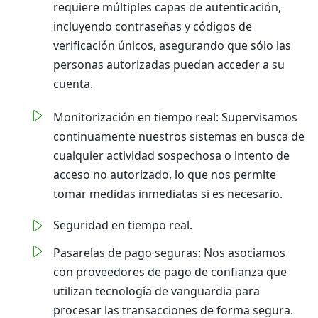
requiere múltiples capas de autenticación,
incluyendo contraseñas y códigos de
verificación únicos, asegurando que sólo las
personas autorizadas puedan acceder a su
cuenta.
Monitorización en tiempo real: Supervisamos
continuamente nuestros sistemas en busca de
cualquier actividad sospechosa o intento de
acceso no autorizado, lo que nos permite
tomar medidas inmediatas si es necesario.
Seguridad en tiempo real.
Pasarelas de pago seguras: Nos asociamos
con proveedores de pago de confianza que
utilizan tecnología de vanguardia para
procesar las transacciones de forma segura.