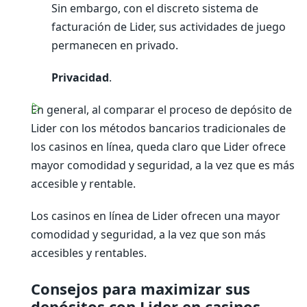
Sin embargo, con el discreto sistema de
facturación de Lider, sus actividades de juego
permanecen en privado.
Privacidad
.
En general, al comparar el proceso de depósito de
Lider con los métodos bancarios tradicionales de
los casinos en línea, queda claro que Lider ofrece
mayor comodidad y seguridad, a la vez que es más
accesible y rentable.
Los casinos en línea de Lider ofrecen una mayor
comodidad y seguridad, a la vez que son más
accesibles y rentables.
Consejos para maximizar sus
depósitos con Lider en casinos