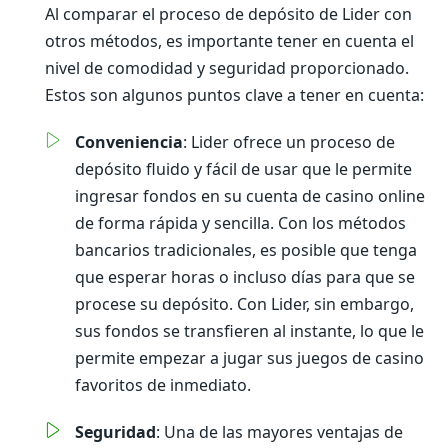
Al comparar el proceso de depósito de Lider con
otros métodos, es importante tener en cuenta el
nivel de comodidad y seguridad proporcionado.
Estos son algunos puntos clave a tener en cuenta:
Conveniencia
: Lider ofrece un proceso de
depósito fluido y fácil de usar que le permite
ingresar fondos en su cuenta de casino online
de forma rápida y sencilla. Con los métodos
bancarios tradicionales, es posible que tenga
que esperar horas o incluso días para que se
procese su depósito. Con Lider, sin embargo,
sus fondos se transfieren al instante, lo que le
permite empezar a jugar sus juegos de casino
favoritos de inmediato.
Seguridad
: Una de las mayores ventajas de