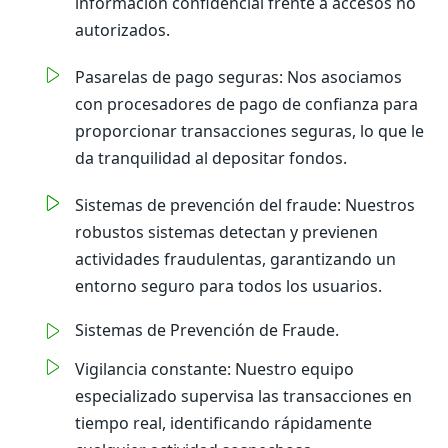
información confidencial frente a accesos no
autorizados.
Pasarelas de pago seguras: Nos asociamos
con procesadores de pago de confianza para
proporcionar transacciones seguras, lo que le
da tranquilidad al depositar fondos.
Sistemas de prevención del fraude: Nuestros
robustos sistemas detectan y previenen
actividades fraudulentas, garantizando un
entorno seguro para todos los usuarios.
Sistemas de Prevención de Fraude.
Vigilancia constante: Nuestro equipo
especializado supervisa las transacciones en
tiempo real, identificando rápidamente