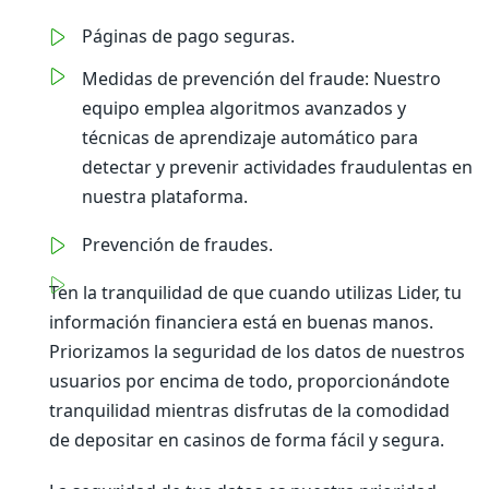
Páginas de pago seguras.
Medidas de prevención del fraude: Nuestro
equipo emplea algoritmos avanzados y
técnicas de aprendizaje automático para
detectar y prevenir actividades fraudulentas en
nuestra plataforma.
Prevención de fraudes.
Ten la tranquilidad de que cuando utilizas Lider, tu
información financiera está en buenas manos.
Priorizamos la seguridad de los datos de nuestros
usuarios por encima de todo, proporcionándote
tranquilidad mientras disfrutas de la comodidad
de depositar en casinos de forma fácil y segura.