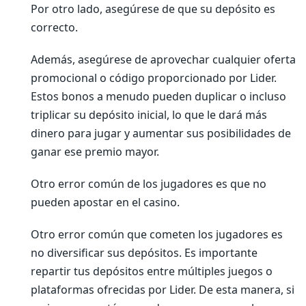
Por otro lado, asegúrese de que su depósito es
correcto.
Además, asegúrese de aprovechar cualquier oferta
promocional o código proporcionado por Lider.
Estos bonos a menudo pueden duplicar o incluso
triplicar su depósito inicial, lo que le dará más
dinero para jugar y aumentar sus posibilidades de
ganar ese premio mayor.
Otro error común de los jugadores es que no
pueden apostar en el casino.
Otro error común que cometen los jugadores es
no diversificar sus depósitos. Es importante
repartir tus depósitos entre múltiples juegos o
plataformas ofrecidas por Lider. De esta manera, si