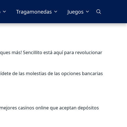
o
Tragamonedas
Juegos
ues más! Sencillito está aquí para revolucionar
pídete de las molestias de las opciones bancarias
os mejores casinos online que aceptan depósitos