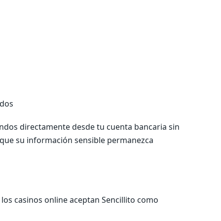
ndos
 fondos directamente desde tu cuenta bancaria sin
za que su información sensible permanezca
los casinos online aceptan Sencillito como