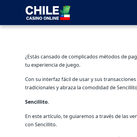
Casinos Móviles
Chile Casino Online|casino-en-vivo|baccarat-en-
Cashback
Tragamonedas Gratis
Blackjack
vivo|
Casinos Nuevos
Recarga
Ruleta
Chile Casino Online|casino-en-vivo|blackjack-en-
vivo|
Casino en Vivo
Sin Deposito
Baccarat
¿Estás cansado de complicados métodos de pago a
tu experiencia de juego.
VIP
Juegos de Choque
Con su interfaz fácil de usar y sus transaccione
Bienvenida
Game Shows
tradicionales y abraza la comodidad de Sencillito
Sin Requisito
Sencillito
.
En este artículo, te guiaremos a través de las v
con Sencillito.