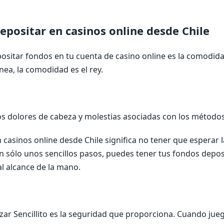
depositar en casinos online desde Chile
depositar fondos en tu cuenta de casino online es la comodi
ínea, la comodidad es el rey.
sos dolores de cabeza y molestias asociadas con los método
n casinos online desde Chile significa no tener que esperar 
n sólo unos sencillos pasos, puedes tener tus fondos deposi
al alcance de la mano.
izar Sencillito es la seguridad que proporciona. Cuando jueg