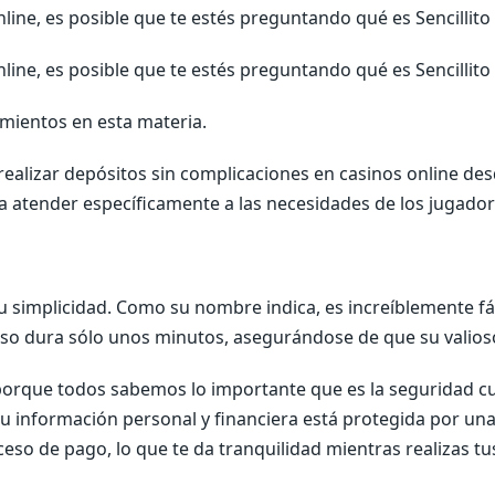
online, es posible que te estés preguntando qué es Sencillit
online, es posible que te estés preguntando qué es Sencillit
mientos en esta materia.
realizar depósitos sin complicaciones en casinos online de
ra atender específicamente a las necesidades de los jugador
 su simplicidad. Como su nombre indica, es increíblemente fá
oceso dura sólo unos minutos, asegurándose de que su valio
orque todos sabemos lo importante que es la seguridad cua
 tu información personal y financiera está protegida por un
so de pago, lo que te da tranquilidad mientras realizas tu