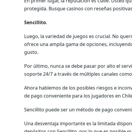
En primer lugar, la reputación es clave. Usted q
protegida. Busque casinos con reseñas positivas
Sencillito
.
Luego, la variedad de juegos es crucial. No que
ofrece una amplia gama de opciones, incluyendo 
gusto.
Por último, nunca se debe pasar por alto el serv
soporte 24/7 a través de múltiples canales como e
Ahora hablemos de los posibles riesgos e inconve
de pago conveniente para los jugadores en Chile,
Sencillito puede ser un método de pago convenien
Una desventaja importante es la limitada disponi
depósitos con Sencillito, por lo que es posible 