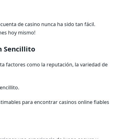
 cuenta de casino nunca ha sido tan fácil.
ones hoy mismo!
 Sencillito
nta factores como la reputación, la variedad de
ncillito.
timables para encontrar casinos online fiables