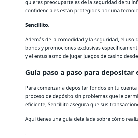
quieres preocuparte es de la seguridad de tu in
confidenciales están protegidos por una tecnolo
Sencillito
.
Además de la comodidad y la seguridad, el uso d
bonos y promociones exclusivas específicamente
y el entusiasmo de jugar juegos de casino desd
Guía paso a paso para depositar e
Para comenzar a depositar fondos en tu cuenta d
proceso de depósito sin problemas que le permite
eficiente, Sencillito asegura que sus transacci
Aquí tienes una guía detallada sobre cómo realiza
.