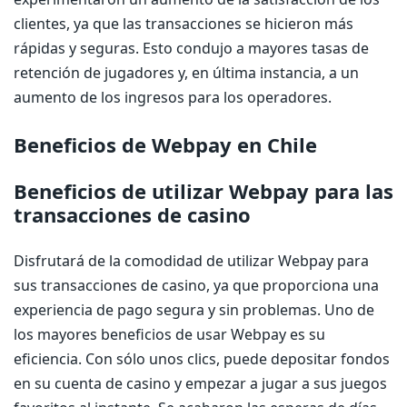
clientes, ya que las transacciones se hicieron más
rápidas y seguras. Esto condujo a mayores tasas de
retención de jugadores y, en última instancia, a un
aumento de los ingresos para los operadores.
Beneficios de Webpay en Chile
Beneficios de utilizar Webpay para las
transacciones de casino
Disfrutará de la comodidad de utilizar Webpay para
sus transacciones de casino, ya que proporciona una
experiencia de pago segura y sin problemas. Uno de
los mayores beneficios de usar Webpay es su
eficiencia. Con sólo unos clics, puede depositar fondos
en su cuenta de casino y empezar a jugar a sus juegos