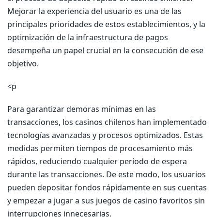
Mejorar la experiencia del usuario es una de las
principales prioridades de estos establecimientos, y la
optimización de la infraestructura de pagos
desempeña un papel crucial en la consecución de ese
objetivo.
<p
Para garantizar demoras mínimas en las
transacciones, los casinos chilenos han implementado
tecnologías avanzadas y procesos optimizados. Estas
medidas permiten tiempos de procesamiento más
rápidos, reduciendo cualquier período de espera
durante las transacciones. De este modo, los usuarios
pueden depositar fondos rápidamente en sus cuentas
y empezar a jugar a sus juegos de casino favoritos sin
interrupciones innecesarias.