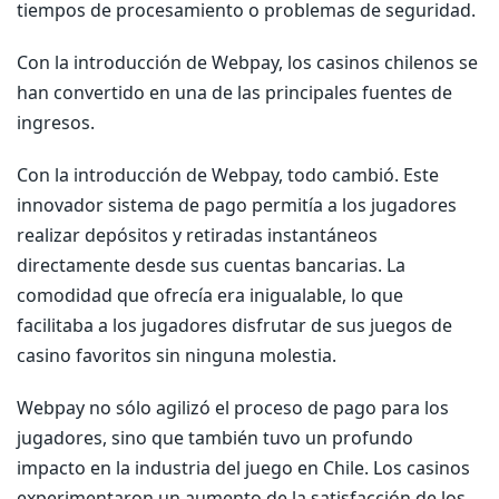
tiempos de procesamiento o problemas de seguridad.
Con la introducción de Webpay, los casinos chilenos se
han convertido en una de las principales fuentes de
ingresos.
Con la introducción de Webpay, todo cambió. Este
innovador sistema de pago permitía a los jugadores
realizar depósitos y retiradas instantáneos
directamente desde sus cuentas bancarias. La
comodidad que ofrecía era inigualable, lo que
facilitaba a los jugadores disfrutar de sus juegos de
casino favoritos sin ninguna molestia.
Webpay no sólo agilizó el proceso de pago para los
jugadores, sino que también tuvo un profundo
impacto en la industria del juego en Chile. Los casinos
experimentaron un aumento de la satisfacción de los