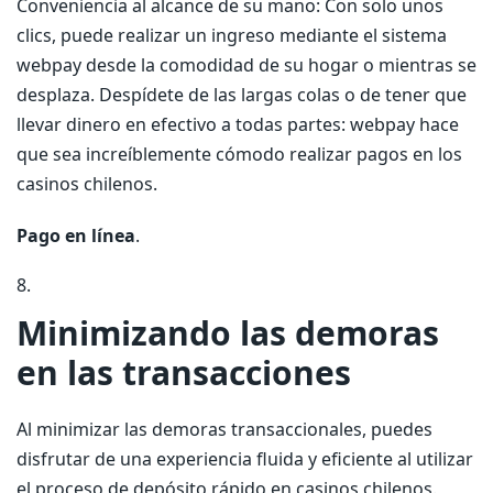
Conveniencia al alcance de su mano: Con solo unos
clics, puede realizar un ingreso mediante el sistema
webpay desde la comodidad de su hogar o mientras se
desplaza. Despídete de las largas colas o de tener que
llevar dinero en efectivo a todas partes: webpay hace
que sea increíblemente cómodo realizar pagos en los
casinos chilenos.
Pago en línea
.
Minimizando las demoras
en las transacciones
Al minimizar las demoras transaccionales, puedes
disfrutar de una experiencia fluida y eficiente al utilizar
el proceso de depósito rápido en casinos chilenos.