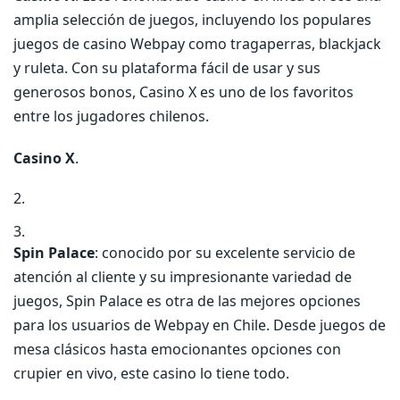
amplia selección de juegos, incluyendo los populares
juegos de casino Webpay como tragaperras, blackjack
y ruleta. Con su plataforma fácil de usar y sus
generosos bonos, Casino X es uno de los favoritos
entre los jugadores chilenos.
Casino X
.
Spin Palace
: conocido por su excelente servicio de
atención al cliente y su impresionante variedad de
juegos, Spin Palace es otra de las mejores opciones
para los usuarios de Webpay en Chile. Desde juegos de
mesa clásicos hasta emocionantes opciones con
crupier en vivo, este casino lo tiene todo.