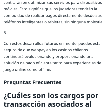
centrarán en optimizar sus servicios para dispositivos
móviles. Esto significa que los jugadores tendrán la
comodidad de realizar pagos directamente desde sus
teléfonos inteligentes o tabletas, sin ninguna molestia.
Con estos desarrollos futuros en mente, puedes estar
seguro de que webpay en los casinos chilenos
continuará evolucionando y proporcionando una
solución de pago eficiente tanto para experiencias de
juego online como offline.
Preguntas Frecuentes
¿Cuáles son los cargos por
transacción asociados al