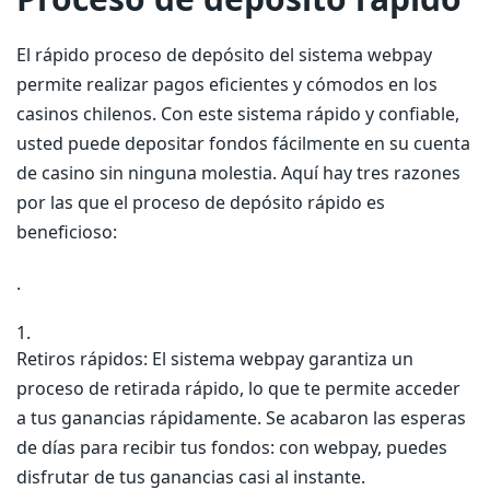
El rápido proceso de depósito del sistema webpay
permite realizar pagos eficientes y cómodos en los
casinos chilenos. Con este sistema rápido y confiable,
usted puede depositar fondos fácilmente en su cuenta
de casino sin ninguna molestia. Aquí hay tres razones
por las que el proceso de depósito rápido es
beneficioso:
.
Retiros rápidos: El sistema webpay garantiza un
proceso de retirada rápido, lo que te permite acceder
a tus ganancias rápidamente. Se acabaron las esperas
de días para recibir tus fondos: con webpay, puedes
disfrutar de tus ganancias casi al instante.