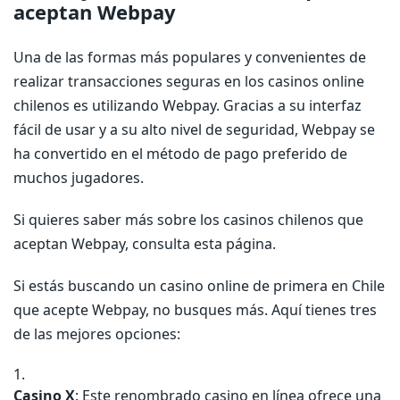
aceptan Webpay
Una de las formas más populares y convenientes de
realizar transacciones seguras en los casinos online
chilenos es utilizando Webpay. Gracias a su interfaz
fácil de usar y a su alto nivel de seguridad, Webpay se
ha convertido en el método de pago preferido de
muchos jugadores.
Si quieres saber más sobre los casinos chilenos que
aceptan Webpay, consulta esta página.
Si estás buscando un casino online de primera en Chile
que acepte Webpay, no busques más. Aquí tienes tres
de las mejores opciones:
Casino X
: Este renombrado casino en línea ofrece una