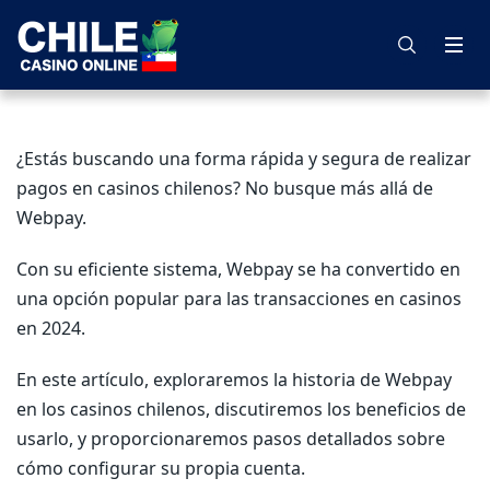
Casinos Móviles
Chile Casino Online|casino-en-
Cashback
Tragamonedas Gratis
Blackjack
vivo|baccarat-en-vivo|
Casinos Nuevos
Recarga
Ruleta
¿Estás buscando una forma rápida y segura de realizar
Chile Casino Online|casino-en-
pagos en casinos chilenos? No busque más allá de
vivo|blackjack-en-vivo|
Casino en Vivo
Sin Deposito
Baccarat
Webpay.
VIP
Juegos de Choque
Con su eficiente sistema, Webpay se ha convertido en
una opción popular para las transacciones en casinos
Bienvenida
Game Shows
en 2024.
Sin Requisito
En este artículo, exploraremos la historia de Webpay
en los casinos chilenos, discutiremos los beneficios de
usarlo, y proporcionaremos pasos detallados sobre
cómo configurar su propia cuenta.