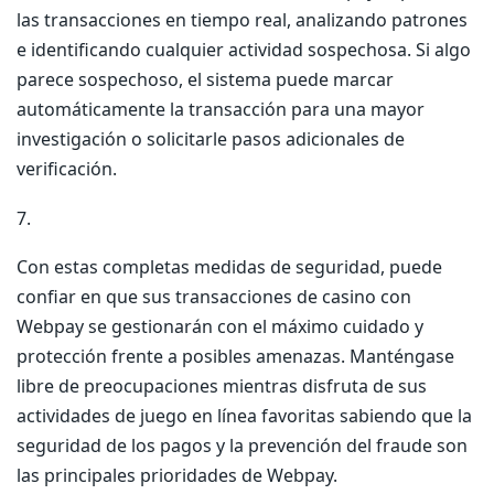
las transacciones en tiempo real, analizando patrones
e identificando cualquier actividad sospechosa. Si algo
parece sospechoso, el sistema puede marcar
automáticamente la transacción para una mayor
investigación o solicitarle pasos adicionales de
verificación.
Con estas completas medidas de seguridad, puede
confiar en que sus transacciones de casino con
Webpay se gestionarán con el máximo cuidado y
protección frente a posibles amenazas. Manténgase
libre de preocupaciones mientras disfruta de sus
actividades de juego en línea favoritas sabiendo que la
seguridad de los pagos y la prevención del fraude son
las principales prioridades de Webpay.