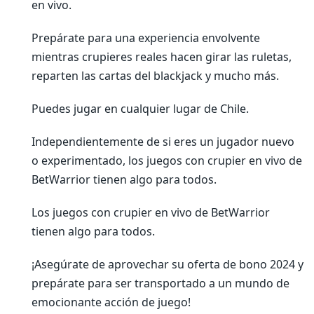
en vivo.
Prepárate para una experiencia envolvente
mientras crupieres reales hacen girar las ruletas,
reparten las cartas del blackjack y mucho más.
Puedes jugar en cualquier lugar de Chile.
Independientemente de si eres un jugador nuevo
o experimentado, los juegos con crupier en vivo de
BetWarrior tienen algo para todos.
Los juegos con crupier en vivo de BetWarrior
tienen algo para todos.
¡Asegúrate de aprovechar su oferta de bono 2024 y
prepárate para ser transportado a un mundo de
emocionante acción de juego!