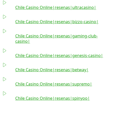
Chile Casino Online|resenas|ultracasino|
Chile Casino Online|resenas|bizzo-casino|
Chile Casino Online|resenas|gaming-club-
casino|
Chile Casino Online|resenas|genesis-casino|
Chile Casino Online|resenas|betway|
Chile Casino Online|resenas|supremo|
Chile Casino Online|resenas|spinyoo|