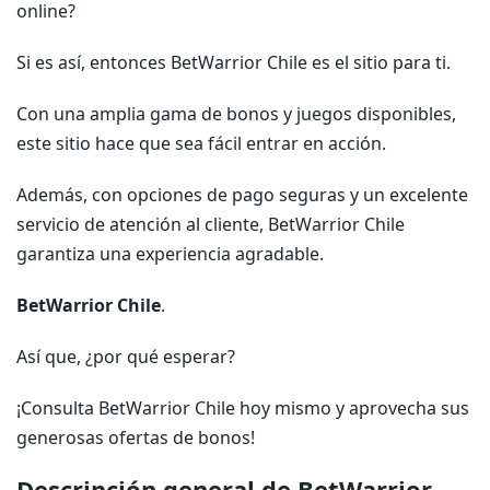
online?
Si es así, entonces BetWarrior Chile es el sitio para ti.
Con una amplia gama de bonos y juegos disponibles,
este sitio hace que sea fácil entrar en acción.
Además, con opciones de pago seguras y un excelente
servicio de atención al cliente, BetWarrior Chile
garantiza una experiencia agradable.
BetWarrior Chile
.
Así que, ¿por qué esperar?
¡Consulta BetWarrior Chile hoy mismo y aprovecha sus
generosas ofertas de bonos!
Descripción general de BetWarrior