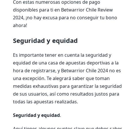
Con estas numerosas opciones de pago
disponibles para ti en Betwarrior Chile Review
2024, ¡no hay excusa para no conseguir tu bono
ahora!
Seguridad y equidad
Es importante tener en cuenta la seguridad y
equidad de una casa de apuestas deportivas a la
hora de registrarse, y Betwarrior Chile 2024 no es
una excepción. Te alegrará saber que toman
medidas exhaustivas para garantizar la seguridad
de sus usuarios, así como resultados justos para
todas las apuestas realizadas.
Seguridad y equidad
.
Aquí tienes algunos puntos clave que debes saber