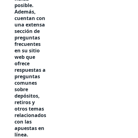
posible.
Además,
cuentan con
una extensa
sección de
preguntas
frecuentes
en su sitio
web que
ofrece
respuestas a
preguntas
comunes
sobre
depósitos,
retiros y
otros temas
relacionados
con las
apuestas en
línea.