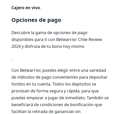
Cajero en vivo
.
Opciones de pago
Descubre la gama de opciones de pago
disponibles para ti con Betwarrior Chile Review
2024 y disfruta de tu bono hoy mismo
.
Con Betwarrior, puedes elegir entre una variedad
de métodos de pago convenientes para depositar
fondos en tu cuenta. Todos los depósitos se
procesan de forma segura y rápida, para que
puedas empezar a jugar de inmediato. También se
beneficiará de condiciones de bonificación que
facilitan la retirada de ganancias sin