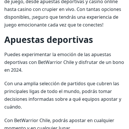
de juego, desde apuestas deportivas y casino online
hasta casino con crupier en vivo. Con tantas opciones
disponibles, ¡seguro que tendrás una experiencia de
juego emocionante cada vez que te conectes!
Apuestas deportivas
Puedes experimentar la emoción de las apuestas
deportivas con BetWarrior Chile y disfrutar de un bono
en 2024.
Con una amplia selección de partidos que cubren las
principales ligas de todo el mundo, podrás tomar
decisiones informadas sobre a qué equipos apostar y
cuándo.
Con BetWarrior Chile, podrás apostar en cualquier
momento y en cualquier lugar.