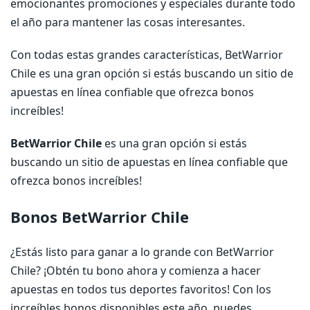
emocionantes promociones y especiales durante todo
el año para mantener las cosas interesantes.
Con todas estas grandes características, BetWarrior
Chile es una gran opción si estás buscando un sitio de
apuestas en línea confiable que ofrezca bonos
increíbles!
BetWarrior Chile
es una gran opción si estás
buscando un sitio de apuestas en línea confiable que
ofrezca bonos increíbles!
Bonos BetWarrior Chile
¿Estás listo para ganar a lo grande con BetWarrior
Chile? ¡Obtén tu bono ahora y comienza a hacer
apuestas en todos tus deportes favoritos! Con los
increíbles bonos disponibles este año, puedes