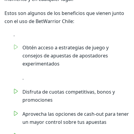
Estos son algunos de los beneficios que vienen junto
con el uso de BetWarrior Chile:
.
Obtén acceso a estrategias de juego y
consejos de apuestas de apostadores
experimentados
.
Disfruta de cuotas competitivas, bonos y
promociones
Aprovecha las opciones de cash-out para tener
un mayor control sobre tus apuestas