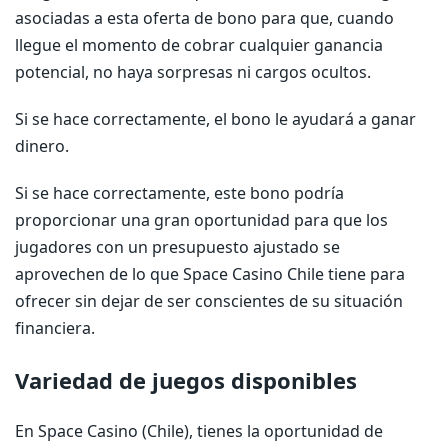
asociadas a esta oferta de bono para que, cuando
llegue el momento de cobrar cualquier ganancia
potencial, no haya sorpresas ni cargos ocultos.
Si se hace correctamente, el bono le ayudará a ganar
dinero.
Si se hace correctamente, este bono podría
proporcionar una gran oportunidad para que los
jugadores con un presupuesto ajustado se
aprovechen de lo que Space Casino Chile tiene para
ofrecer sin dejar de ser conscientes de su situación
financiera.
Variedad de juegos disponibles
En Space Casino (Chile), tienes la oportunidad de