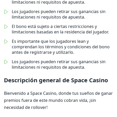
limitaciones ni requisitos de apuesta.
Los jugadores pueden retirar sus ganancias sin
limitaciones ni requisitos de apuesta.
El bono está sujeto a ciertas restricciones y
limitaciones basadas en la residencia del jugador.
Es importante que los jugadores lean y
comprendan los términos y condiciones del bono
antes de registrarse y utilizarlo.
Los jugadores pueden retirar sus ganancias sin
limitaciones ni requisitos de apuesta.
Descripción general de Space Casino
Bienvenido a Space Casino, donde tus sueños de ganar
premios fuera de este mundo cobran vida, ¡sin
necesidad de rollover!