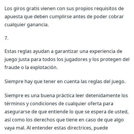
Los giros gratis vienen con sus propios requisitos de
apuesta que deben cumplirse antes de poder cobrar
cualquier ganancia.
Estas reglas ayudan a garantizar una experiencia de
juego justa para todos los jugadores y los protegen del
fraude o la explotación.
Siempre hay que tener en cuenta las reglas del juego.
Siempre es una buena práctica leer detenidamente los
términos y condiciones de cualquier oferta para
asegurarse de que entiende lo que se espera de usted,
así como los derechos que tiene en caso de que algo
vaya mal. Al entender estas directrices, puede