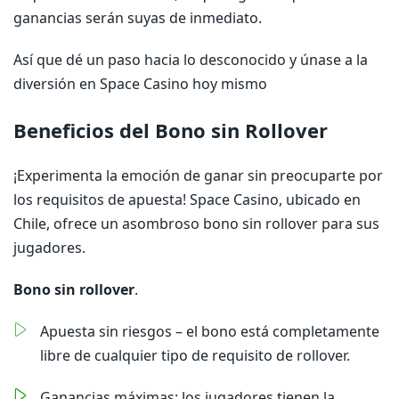
ganancias serán suyas de inmediato.
Así que dé un paso hacia lo desconocido y únase a la
diversión en Space Casino hoy mismo
Beneficios del Bono sin Rollover
¡Experimenta la emoción de ganar sin preocuparte por
los requisitos de apuesta! Space Casino, ubicado en
Chile, ofrece un asombroso bono sin rollover para sus
jugadores.
Bono sin rollover
.
Apuesta sin riesgos – el bono está completamente
libre de cualquier tipo de requisito de rollover.
Ganancias máximas: los jugadores tienen la