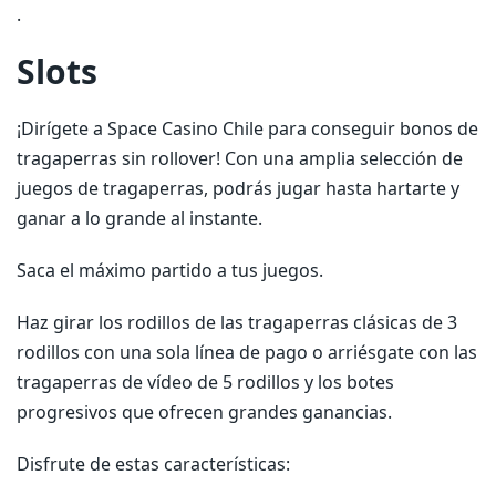
.
Slots
¡Dirígete a Space Casino Chile para conseguir bonos de
tragaperras sin rollover! Con una amplia selección de
juegos de tragaperras, podrás jugar hasta hartarte y
ganar a lo grande al instante.
Saca el máximo partido a tus juegos.
Haz girar los rodillos de las tragaperras clásicas de 3
rodillos con una sola línea de pago o arriésgate con las
tragaperras de vídeo de 5 rodillos y los botes
progresivos que ofrecen grandes ganancias.
Disfrute de estas características: