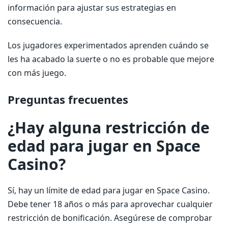
información para ajustar sus estrategias en
consecuencia.
Los jugadores experimentados aprenden cuándo se
les ha acabado la suerte o no es probable que mejore
con más juego.
Preguntas frecuentes
¿Hay alguna restricción de
edad para jugar en Space
Casino?
Sí, hay un límite de edad para jugar en Space Casino.
Debe tener 18 años o más para aprovechar cualquier
restricción de bonificación. Asegúrese de comprobar