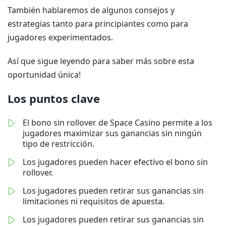
También hablaremos de algunos consejos y
estrategias tanto para principiantes como para
jugadores experimentados.
Así que sigue leyendo para saber más sobre esta
oportunidad única!
Los puntos clave
El bono sin rollover de Space Casino permite a los
jugadores maximizar sus ganancias sin ningún
tipo de restricción.
Los jugadores pueden hacer efectivo el bono sin
rollover.
Los jugadores pueden retirar sus ganancias sin
limitaciones ni requisitos de apuesta.
Los jugadores pueden retirar sus ganancias sin