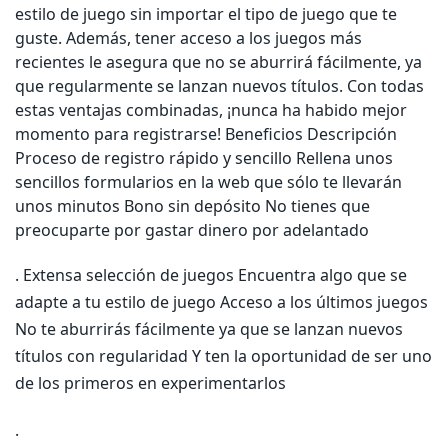
estilo de juego sin importar el tipo de juego que te
guste. Además, tener acceso a los juegos más
recientes le asegura que no se aburrirá fácilmente, ya
que regularmente se lanzan nuevos títulos. Con todas
estas ventajas combinadas, ¡nunca ha habido mejor
momento para registrarse! Beneficios Descripción
Proceso de registro rápido y sencillo Rellena unos
sencillos formularios en la web que sólo te llevarán
unos minutos Bono sin depósito No tienes que
preocuparte por gastar dinero por adelantado
. Extensa selección de juegos Encuentra algo que se
adapte a tu estilo de juego Acceso a los últimos juegos
No te aburrirás fácilmente ya que se lanzan nuevos
títulos con regularidad Y ten la oportunidad de ser uno
de los primeros en experimentarlos
.