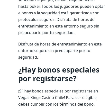
hasta póker. Todos los jugadores pueden optar
a bonos y la seguridad está garantizada con
protocolos seguros. Disfruta de horas de
entretenimiento en este entorno seguro sin
preocuparte por tu seguridad.
Disfruta de horas de entretenimiento en este
entorno seguro sin preocuparte por tu
seguridad.
¿Hay bonos especiales
por registrarse?
¡Sí, hay bonos especiales por registrarse en
Vegas Kings Casino Chile! Para ser elegible,
debes cumplir con los términos del bono.