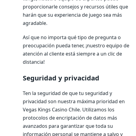
proporcionarle consejos y recursos útiles que
harán que su experiencia de juego sea más
agradable.
Así que no importa qué tipo de pregunta o
preocupación pueda tener, ¡nuestro equipo de
atención al cliente está siempre a un clic de
distancia!
Seguridad y privacidad
Ten la seguridad de que tu seguridad y
privacidad son nuestra máxima prioridad en
Vegas Kings Casino Chile. Utilizamos los
protocolos de encriptación de datos más
avanzados para garantizar que toda su
información personal se mantiene a salvo y