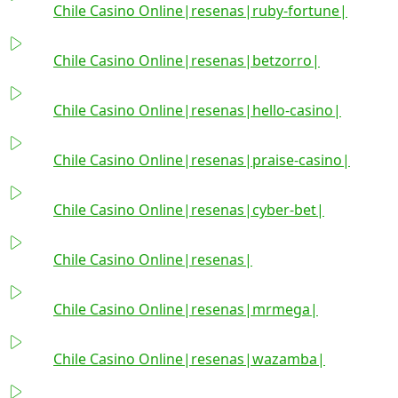
Chile Casino Online|resenas|ruby-fortune|
Chile Casino Online|resenas|betzorro|
Chile Casino Online|resenas|hello-casino|
Chile Casino Online|resenas|praise-casino|
Chile Casino Online|resenas|cyber-bet|
Chile Casino Online|resenas|
Chile Casino Online|resenas|mrmega|
Chile Casino Online|resenas|wazamba|