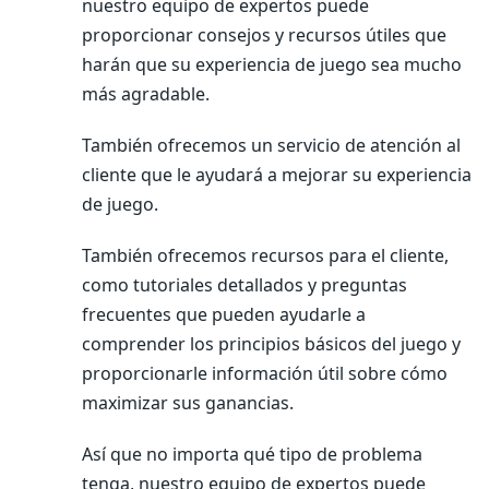
nuestro equipo de expertos puede
proporcionar consejos y recursos útiles que
harán que su experiencia de juego sea mucho
más agradable.
También ofrecemos un servicio de atención al
cliente que le ayudará a mejorar su experiencia
de juego.
También ofrecemos recursos para el cliente,
como tutoriales detallados y preguntas
frecuentes que pueden ayudarle a
comprender los principios básicos del juego y
proporcionarle información útil sobre cómo
maximizar sus ganancias.
Así que no importa qué tipo de problema
tenga, nuestro equipo de expertos puede