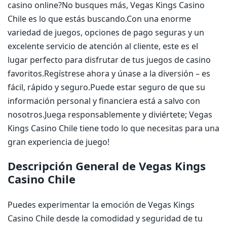
casino online?No busques más, Vegas Kings Casino
Chile es lo que estás buscando.Con una enorme
variedad de juegos, opciones de pago seguras y un
excelente servicio de atención al cliente, este es el
lugar perfecto para disfrutar de tus juegos de casino
favoritos.Regístrese ahora y únase a la diversión – es
fácil, rápido y seguro.Puede estar seguro de que su
información personal y financiera está a salvo con
nosotros.Juega responsablemente y diviértete; Vegas
Kings Casino Chile tiene todo lo que necesitas para una
gran experiencia de juego!
Descripción General de Vegas Kings
Casino Chile
Puedes experimentar la emoción de Vegas Kings
Casino Chile desde la comodidad y seguridad de tu