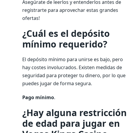
Asegúrate de leerlos y entenderlos antes de
registrarte para aprovechar estas grandes
ofertas!
¿Cuál es el depósito
mínimo requerido?
El depósito mínimo para unirse es bajo, pero
hay costes involucrados. Existen medidas de
seguridad para proteger tu dinero, por lo que
puedes jugar de forma segura.
Pago mínimo
.
¿Hay alguna restricción
de edad para jugar en