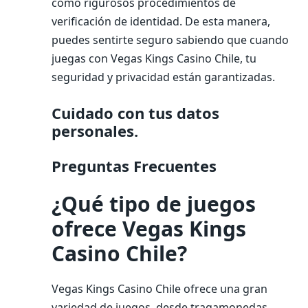
como rigurosos procedimientos de
verificación de identidad. De esta manera,
puedes sentirte seguro sabiendo que cuando
juegas con Vegas Kings Casino Chile, tu
seguridad y privacidad están garantizadas.
Cuidado con tus datos
personales.
Preguntas Frecuentes
¿Qué tipo de juegos
ofrece Vegas Kings
Casino Chile?
Vegas Kings Casino Chile ofrece una gran
variedad de juegos, desde tragamonedas