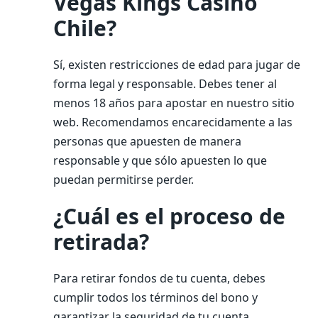
Vegas Kings Casino
Chile?
Sí, existen restricciones de edad para jugar de
forma legal y responsable. Debes tener al
menos 18 años para apostar en nuestro sitio
web. Recomendamos encarecidamente a las
personas que apuesten de manera
responsable y que sólo apuesten lo que
puedan permitirse perder.
¿Cuál es el proceso de
retirada?
Para retirar fondos de tu cuenta, debes
cumplir todos los términos del bono y
garantizar la seguridad de tu cuenta.